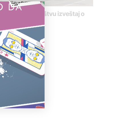
O DA
P poslao tužilaštvu izveštaj o
vamali
jun 2017.