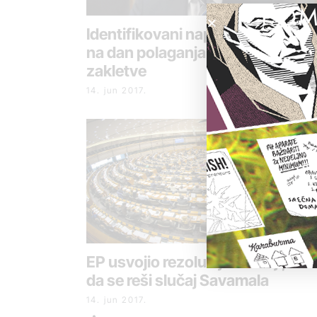
POM
Identifikovani napadači na novin
na dan polaganja Vučićeve
zakletve
14. jun 2017.
EP usvojio rezoluciju o Srbiji, traž
da se reši slučaj Savamala
14. jun 2017.