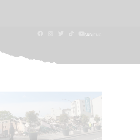
/
SRB
ENG