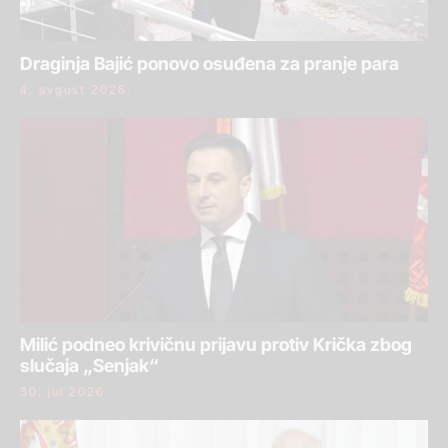
Draginja Bajić ponovo osuđena za pranje para
4. avgust 2026.
Milić podneo krivičnu prijavu protiv Krička zbog
slučaja „Senjak“
30. jul 2026.