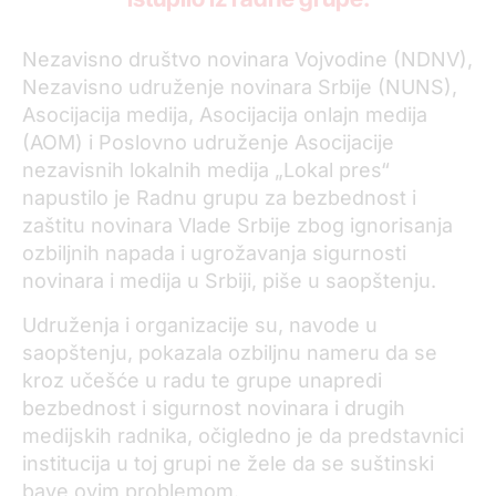
Nezavisno društvo novinara Vojvodine (NDNV),
Nezavisno udruženje novinara Srbije (NUNS),
Asocijacija medija, Asocijacija onlajn medija
(AOM) i Poslovno udruženje Asocijacije
nezavisnih lokalnih medija „Lokal pres“
napustilo je Radnu grupu za bezbednost i
zaštitu novinara Vlade Srbije zbog ignorisanja
ozbiljnih napada i ugrožavanja sigurnosti
novinara i medija u Srbiji, piše u saopštenju.
Udruženja i organizacije su, navode u
saopštenju, pokazala ozbiljnu nameru da se
kroz učešće u radu te grupe unapredi
bezbednost i sigurnost novinara i drugih
medijskih radnika, očigledno je da predstavnici
institucija u toj grupi ne žele da se suštinski
bave ovim problemom.