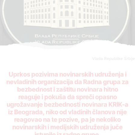
Vlada Republike Srbije
Uprkos pozivima novinarskih udruženja i
nevladinih organizacija da Radna grupa za
bezbednost i zaštitu novinara hitno
reaguje i pokuša da spreči opasno
ugrožavanje bezbednosti novinara KRIK-a
iz Beograda, niko od vladinih članova nije
reagovao na te pozive, pa je nekoliko
novinarskih i medijskih udruženja juče
istupilo iz radne grupe.