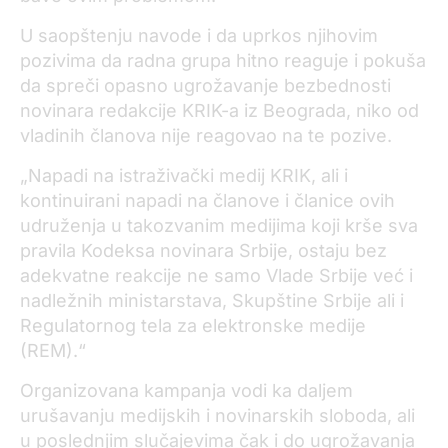
U saopštenju navode i da uprkos njihovim
pozivima da radna grupa hitno reaguje i pokuša
da spreči opasno ugrožavanje bezbednosti
novinara redakcije KRIK-a iz Beograda, niko od
vladinih članova nije reagovao na te pozive.
„Napadi na istraživački medij KRIK, ali i
kontinuirani napadi na članove i članice ovih
udruženja u takozvanim medijima koji krše sva
pravila Kodeksa novinara Srbije, ostaju bez
adekvatne reakcije ne samo Vlade Srbije već i
nadležnih ministarstava, Skupštine Srbije ali i
Regulatornog tela za elektronske medije
(REM).“
Organizovana kampanja vodi ka daljem
urušavanju medijskih i novinarskih sloboda, ali
u poslednjim slučajevima čak i do ugrožavanja