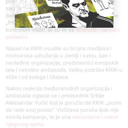
provladinih medija koji nas lažno optužuju da
sarađujemo sa nedavno uhapšenim Veljkom
Belivukom, vođom navijačko-kriminalne grupe
„Principi“. Kampanju su pokrenuli mediji pod
kontrolom vlasti, ali su im se
pridružili i narodni
poslanici
.
Napad na KRIK osudile su brojna medijska i
novinarska udruženja u zemlji i svetu, kao i
nevladine organizacije, predstavnici evropskih
tela i nekoliko ambasada. Velika podrška KRIK-u
stiže i od kolega i čitalaca.
Nakon reakcija međunarodnih organizacija i
ambasada oglasio se i predsednik Srbije
Aleksandar Vučić koji je poručio da KRIK „puste
da rade svoj posao“. Vučićeva poruka ipak nije
smirila kampanju, te je ona
nastavljena i nakon
njegovog apela
.