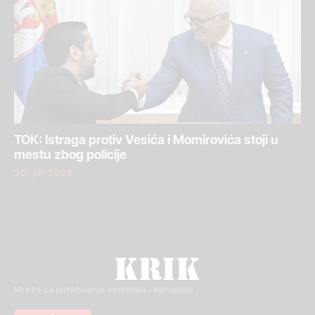
TOK: Istraga protiv Vesića i Momirovića stoji u
mestu zbog policije
30. jul 2026.
Mreža za istraživanje kriminala i korupcije