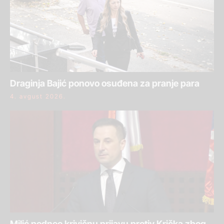
Draginja Bajić ponovo osuđena za pranje para
4. avgust 2026.
Milić podneo krivičnu prijavu protiv Krička zbog