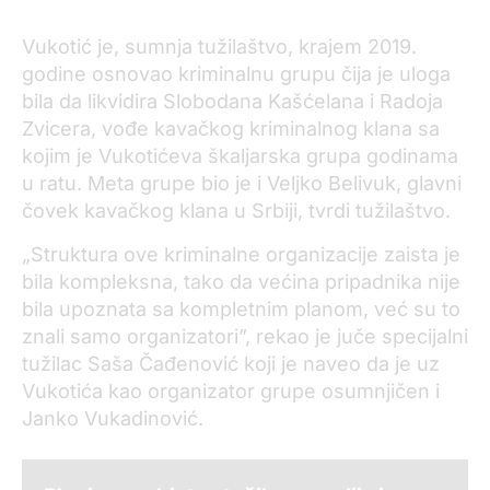
Vukotić je, sumnja tužilaštvo, krajem 2019.
godine osnovao kriminalnu grupu čija je uloga
bila da likvidira Slobodana Kašćelana i Radoja
Zvicera, vođe kavačkog kriminalnog klana sa
kojim je Vukotićeva škaljarska grupa godinama
u ratu. Meta grupe bio je i Veljko Belivuk, glavni
čovek kavačkog klana u Srbiji, tvrdi tužilaštvo.
„Struktura ove kriminalne organizacije zaista je
bila kompleksna, tako da većina pripadnika nije
bila upoznata sa kompletnim planom, već su to
znali samo organizatori”, rekao je juče specijalni
tužilac Saša Čađenović koji je naveo da je uz
Vukotića kao organizator grupe osumnjičen i
Janko Vukadinović.