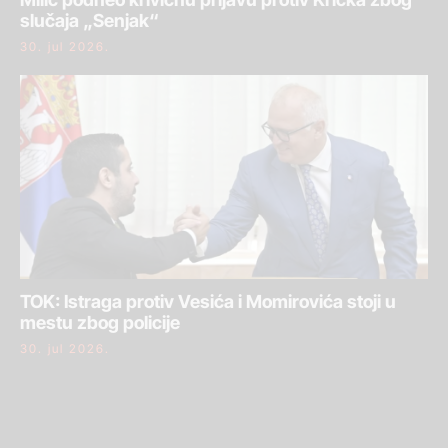
slučaja „Senjak“
30. jul 2026.
TOK: Istraga protiv Vesića i Momirovića stoji u
mestu zbog policije
30. jul 2026.