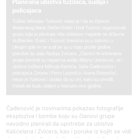
Planirana ubistva tužilaca, sudija i
policajaca
Tužilac Miroslav Turković rekao je i da su članovi
škaljarskog klana Stefan Đukić i Emil Tuzović organizovali
grupu koja je planirala više ubistava i napada na državne
službenike. Đukić i Tuzović trenutno su u zatvoru u
Ukrajini gde im se sudi jer su u maju prošle godine
pokušali da ubiju Radoja Zvicera. „Članovi te kriminalne
grupe planirali su napad na sudiju Biljanu Uskoković, ali i
ubistva tužilaca Milivoja Katnića, Saše Čađenovića i
policajaca Zorana i Petra Lazovića i Ivana Đokovića”,
rekao je Turković i dodao da su oni, kako su utvrdili,
trebali da budu ubijeni u februaru ove godine.
Čađenović je novinarima pokazao fotografije
eksploziva i bombe koju su članovi grupe
navodno planirali da upotrebe za ubistva
Kašćelana i Zvicera, kao i poruke iz kojih se vidi