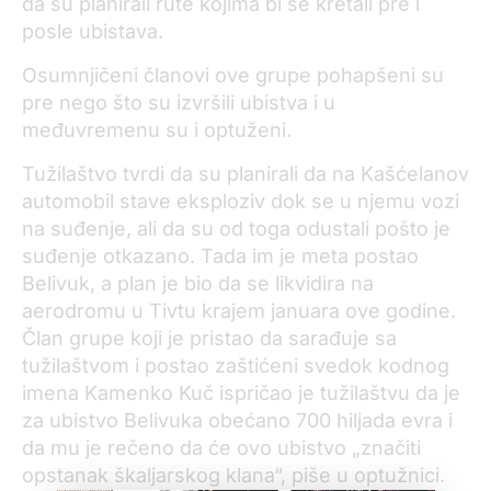
da su planirali rute kojima bi se kretali pre i
posle ubistava.
Osumnjičeni članovi ove grupe pohapšeni su
pre nego što su izvršili ubistva i u
međuvremenu su i optuženi.
Tužilaštvo tvrdi da su planirali da na Kašćelanov
automobil stave eksploziv dok se u njemu vozi
na suđenje, ali da su od toga odustali pošto je
suđenje otkazano. Tada im je meta postao
Belivuk, a plan je bio da se likvidira na
aerodromu u Tivtu krajem januara ove godine.
Član grupe koji je pristao da sarađuje sa
tužilaštvom i postao zaštićeni svedok kodnog
imena Kamenko Kuč ispričao je tužilaštvu da je
za ubistvo Belivuka obećano 700 hiljada evra i
da mu je rečeno da će ovo ubistvo „značiti
opstanak škaljarskog klana“, piše u optužnici.