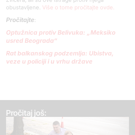
obustavljene.
Više o tome pročitajte ovde.
Pročitajte
:
Optužnica protiv Belivuka: „Meksiko
usred Beograda“
Rat balkanskog podzemlja: Ubistva,
veze u policiji i u vrhu države
Pročitaj još: