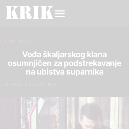
27.08.2021.
Vođa škaljarskog klana
osumnjičen za podstrekavanje
na ubistva suparnika
JELENA RADIVOJEVIĆ