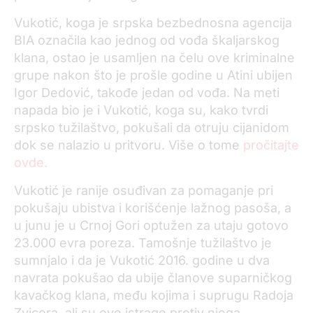
Vukotić, koga je srpska bezbednosna agencija
BIA označila kao jednog od vođa škaljarskog
klana, ostao je usamljen na čelu ove kriminalne
grupe nakon što je prošle godine u Atini ubijen
Igor Dedović, takođe jedan od vođa. Na meti
napada bio je i Vukotić, koga su, kako tvrdi
srpsko tužilaštvo, pokušali da otruju cijanidom
dok se nalazio u pritvoru. Više o tome
pročitajte
ovde.
Vukotić je ranije osuđivan za pomaganje pri
pokušaju ubistva i korišćenje lažnog pasoša, a
u junu je u Crnoj Gori optužen za utaju gotovo
23.000 evra poreza. Tamošnje tužilaštvo je
sumnjalo i da je Vukotić 2016. godine u dva
navrata pokušao da ubije članove suparničkog
kavačkog klana, među kojima i suprugu Radoja
Zvicera, ali su ove istrage protiv njega