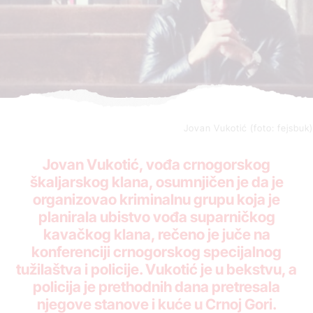
Jovan Vukotić (foto: fejsbuk)
Jovan Vukotić, vođa crnogorskog
škaljarskog klana, osumnjičen je da je
organizovao kriminalnu grupu koja je
planirala ubistvo vođa suparničkog
kavačkog klana, rečeno je juče na
konferenciji crnogorskog specijalnog
tužilaštva i policije. Vukotić je u bekstvu, a
policija je prethodnih dana pretresala
njegove stanove i kuće u Crnoj Gori.