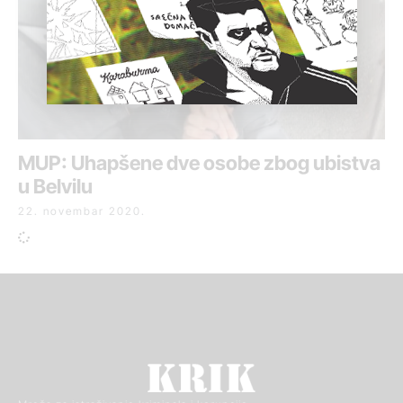
MUP: Uhapšene dve osobe zbog ubistva
u Belvilu
22. novembar 2020.