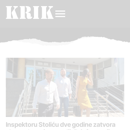
Inspektoru Stoliću dve godine zatvora