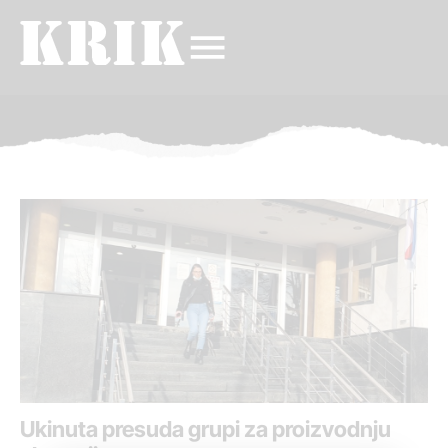
Ukinuta presuda grupi za proizvodnju