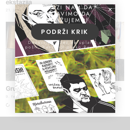
ekstazija
POMOZI NAM DA
21. januar 2022.
NASTAVIMO DA
ISTRAŽUJEMO!
PODRŽI KRIK
Donacije možeš da uplatiš u
pošti, banci ili preko PayPal-a
Grupa osuđena za proizvodnju ekstazija
9. februar 2021.