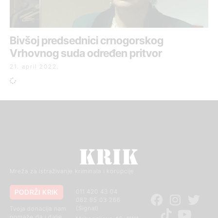
Bivšoj predsednici crnogorskog
Vrhovnog suda određen pritvor
21. april 2022.
Mreža za istraživanje kriminala i korupcije
PODRŽI KRIK
011 420 43 04
062 85 03 266
(Signal)
Tvoja donacija nam
pomaže da i dalje