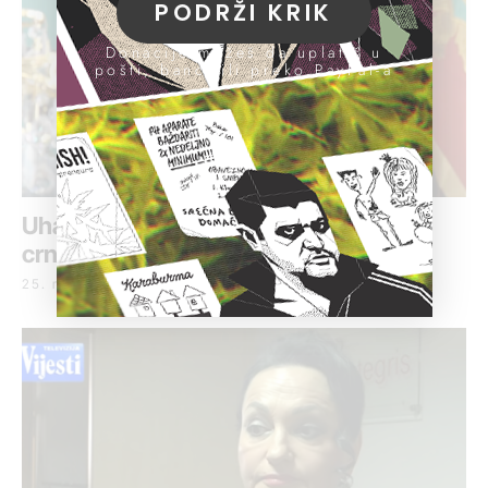
PODRŽI KRIK
Donacije možeš da uplatiš u
pošti, banci ili preko PayPal-a
Uhapšen sin bivše predsednice
crnogorskog Vrhovnog suda
25. maj 2022.