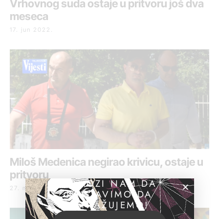
Vrhovnog suda ostaje u pritvoru još dva
meseca
17. jun 2022.
Miloš Medenica negirao krivicu, ostaje u
pritvoru
POMOZI NAM DA
27. maj 2022.
NASTAVIMO DA
ISTRAŽUJEMO!