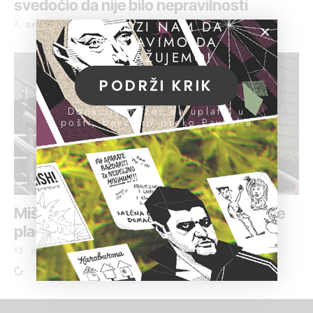
svedočio da nije bilo nepravilnosti
POMOZI NAM DA
7. septembar 2018.
NASTAVIMO DA
ISTRAŽUJEMO!
PODRŽI KRIK
Donacije možeš da uplatiš u
pošti, banci ili preko PayPal-a
Miškovićevi advokati: Nije bilo obaveze
plaćanja poreza
13. jun 2018.