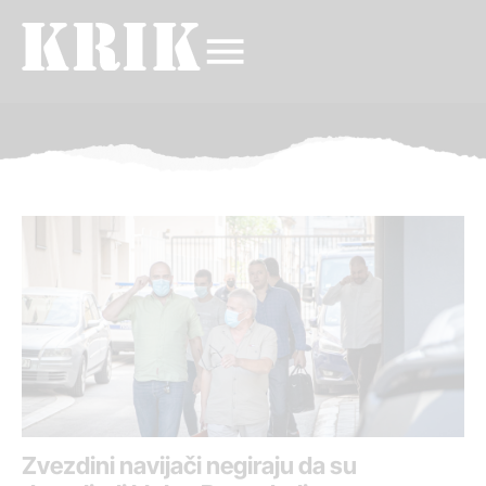
Zvezdini navijači negiraju da su