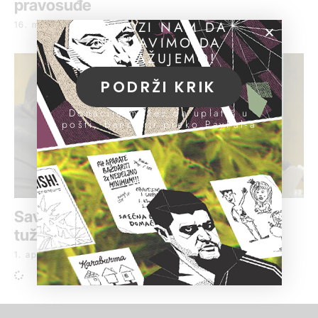
pravosuđe
POMOZI NAM DA
16. maj 2016.
NASTAVIMO DA
ISTRAŽUJEMO!
PODRŽI KRIK
Donacije možeš da uplatiš u
pošti, banci ili preko PayPal-a
Savet: Vlast šalje poruku sudijama i
tužiocima kako da rade
1. april 2016.