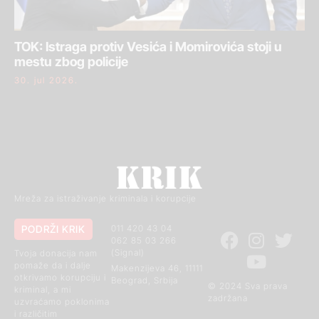
TOK: Istraga protiv Vesića i Momirovića stoji u
mestu zbog policije
30. jul 2026.
Mreža za istraživanje kriminala i korupcije
PODRŽI KRIK
011 420 43 04
062 85 03 266
(Signal)
Tvoja donacija nam
pomaže da i dalje
Makenzijeva 46, 11111
otkrivamo korupciju i
Beograd, Srbija
© 2024 Sva prava
kriminal, a mi
zadržana
uzvraćamo poklonima
i različitim