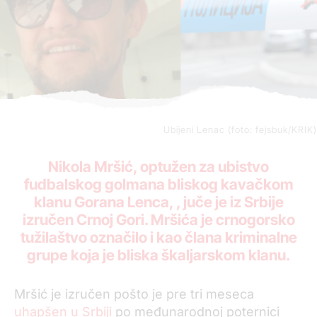
Ubijeni Lenac (foto: fejsbuk/KRIK)
Nikola Mršić, optužen za ubistvo
fudbalskog golmana bliskog kavačkom
klanu Gorana Lenca, , juče je iz Srbije
izručen Crnoj Gori. Mršića je crnogorsko
tužilaštvo označilo i kao člana kriminalne
grupe koja je bliska škaljarskom klanu.
Mršić je izručen pošto je pre tri meseca
uhapšen u Srbiji
po međunarodnoj poternici