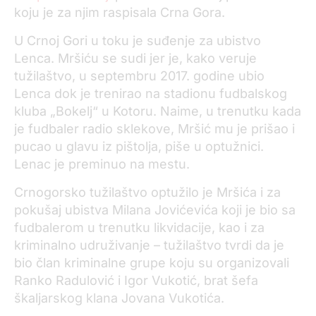
koju je za njim raspisala Crna Gora.
U Crnoj Gori u toku je suđenje za ubistvo
Lenca. Mršiću se sudi jer je, kako veruje
tužilaštvo, u septembru 2017. godine ubio
Lenca dok je trenirao na stadionu fudbalskog
kluba „Bokelj“ u Kotoru. Naime, u trenutku kada
je fudbaler radio sklekove, Mršić mu je prišao i
pucao u glavu iz pištolja, piše u optužnici.
Lenac je preminuo na mestu.
Crnogorsko tužilaštvo optužilo je Mršića i za
pokušaj ubistva Milana Jovićevića koji je bio sa
fudbalerom u trenutku likvidacije, kao i za
kriminalno udruživanje – tužilaštvo tvrdi da je
bio član kriminalne grupe koju su organizovali
Ranko Radulović i Igor Vukotić, brat šefa
škaljarskog klana Jovana Vukotića.