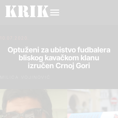
10.07.2020.
Optuženi za ubistvo fudbalera
bliskog kavačkom klanu
izručen Crnoj Gori
MILICA VOJINOVIĆ