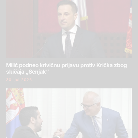
Milić podneo krivičnu prijavu protiv Krička zbog
slučaja „Senjak“
30. jul 2026.