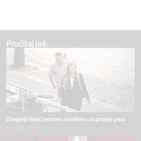
Pročitaj još:
Draginja Bajić ponovo osuđena za pranje para
4. avgust 2026.