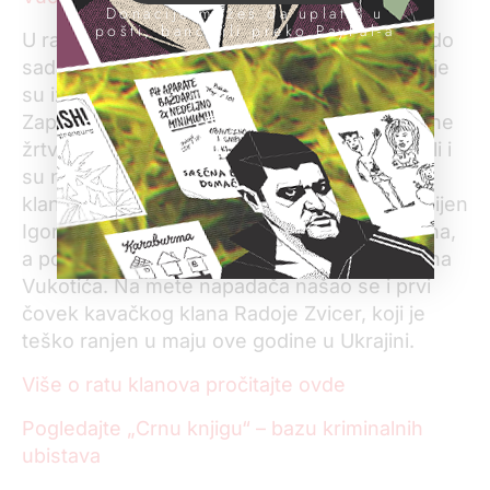
Donacije možeš da uplatiš u
pošti, banci ili preko PayPal-a
U ratu između kavačkog i škaljarskog klana do
sada je stradalo najmanje 40 ljudi, a likvidacije
su izvršavane na Balkanu, ali i u zemljama
Zapadne Evrope. Među stradalima su slučajne
žrtve, prijatelji i članovi porodice, advokati, ali i
su neretko na meti napadača i same vođe
klanova. Tako je početkom godine u Atini ubijen
Igor Dedović, jedan od vođa škaljarskog klana,
a pokušano je i ubistvo drugog vođe – Jovana
Vukotića. Na mete napadača našao se i prvi
čovek kavačkog klana Radoje Zvicer, koji je
teško ranjen u maju ove godine u Ukrajini.
Više o ratu klanova pročitajte ovde
Pogledajte „Crnu knjigu“ – bazu kriminalnih
ubistava