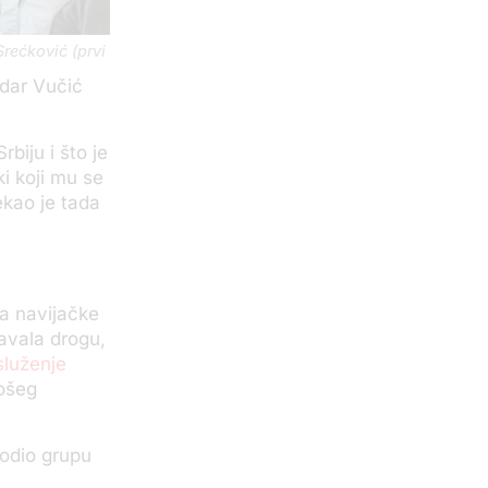
Srećković (prvi
ndar Vučić
biju i što je
ki koji mu se
ekao je tada
a navijačke
davala drogu,
služenje
lošeg
odio grupu