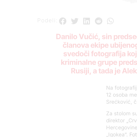
Podeli:
Danilo Vučić, sin predse
članova ekipe ubijeno
svedoči fotografija k
kriminalne grupe preds
Rusiji, a tada je A
Na fotografij
12 osoba me
Srećković, č
Za stolom su,
direktor „Cr
Hercegovine 
„Igokea“. Fo