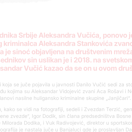
dnika Srbije Aleksandra Vučića, ponovo je
g kriminalca Aleksandra Stankovića zvan
oja je sinoć objavljena na društvenim mre
ednikov sin uslikan je i 2018. na svetsko
leksandar Vučić kazao da se on u ovom dru
i koja se juče pojavila u javnosti Danilo Vučić sedi za st
đu kojima su Aleksandar Vidojević zvani Aca Rošavi i 
lanovi nasilne huligansko kriminalne skupine „Janjičari“.
 kako se vidi na fotografiji, sedeli i Zvezdan Terzić, gen
vene zvezde“, Igor Dodik, sin člana predsedništva Bosne 
Milorada Dodika, i Vuk Radivojević, direktor u sportsk
tografija je nastala juče u Banjaluci gde je proslavljan D