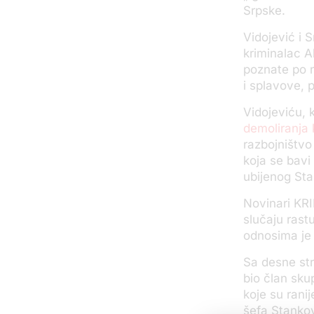
Srpske.
Vidojević i 
kriminalac A
poznate po n
i splavove, 
Vidojeviću, 
demoliranja 
razbojništvo
koja se bavi
ubijenog St
Novinari KRI
slučaju rast
odnosima je 
Sa desne str
bio član sku
koje su rani
šefa Stanko