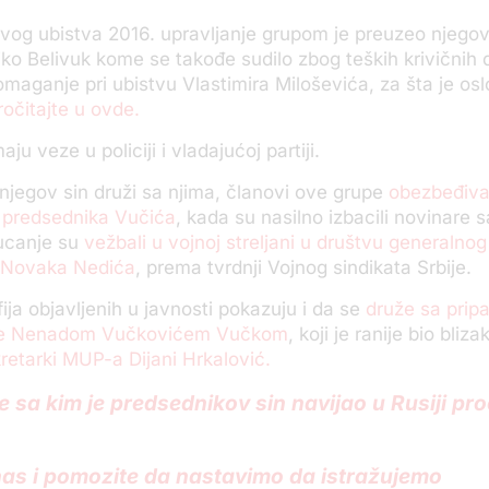
og ubistva 2016. upravljanje grupom je preuzeo njegov 
jko Belivuk kome se takođe sudilo zbog teških krivičnih
pomaganje pri ubistvu Vlastimira Miloševića, za šta je o
ročitajte u ovde.
maju veze u policiji i vladajućoj partiji.
njegov sin druži sa njima, članovi ove grupe
obezbeđival
u predsednika Vučića
, kada su nasilno izbacili novinare 
ucanje su
vežbali u vojnoj streljani u društvu generalno
e Novaka Nedića
, prema tvrdnji Vojnog sindikata Srbije.
fija objavljenih u javnosti pokazuju i da se
druže sa prip
je Nenadom Vučkovićem Vučkom
, koji je ranije bio bliza
retarki MUP-a Dijani Hrkalović.
 sa kim je predsednikov sin navijao u Rusiji pro
nas i pomozite da nastavimo da istražujemo