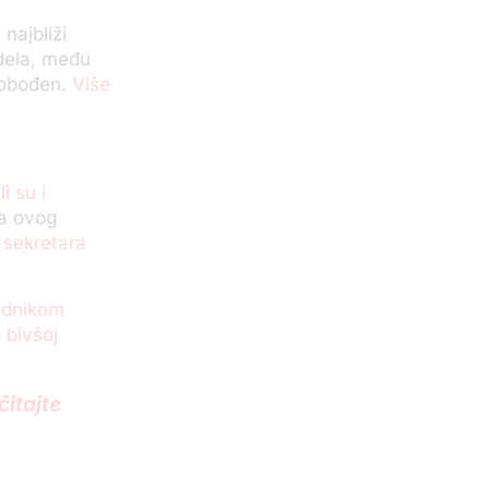
najbliži
 dela, među
slobođen.
Više
i su i
sa ovog
g sekretara
adnikom
k
bivšoj
čitajte