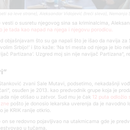
peti sa leve strane), Aleksandar Vidojević (treći sleva), Nemanja 
e vesti o susretu njegovog sina sa kriminalcima, Aleksa
o je tada kao napad na njega i njegovu porodicu.
d objašnjavam što su ga napali što je išao da navija za Sr
 volim Srbijo!’ i što kaže: ’Na tri mesta od njega je bio ne
ijač Partizana’. Uzgred moj sin nije navijač Partizana“, r
ri“
Stanković zvani Sale Mutavi, podsetimo, nekadašnji vođ
čari“, osuđen je 2013. kao predvodnik grupe koja je pro
ada nije otišao u zatvor. Sud mu je čak
12 puta odložio 
azne
pošto je donosio lekarska uverenja da je navodno 
o je KRIK ranije otkrio.
e on se redovno pojavljivao na utakmicama gde je predv
učestvovao u tučama.