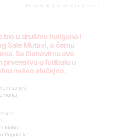
Danilo Vučić (peti sleva) (foto: Tviter)
 bio u društvu huligana i
og Sale Mutavi, o čemu
žama. Sa članovima ove
m prvenstvu u fudbalu u
štvu našao slučajno.
olom sa još
Nemanja
eralni
i
om klubu
an Republike