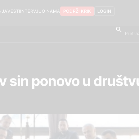
NJA
VESTI
INTERVJU
O NAMA
PODRŽI KRIK
LOGIN
 sin ponovo u društv