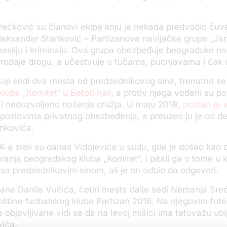
Srećković su članovi ekipe koju je nekada predvodio čuve
leksandar Stanković – Partizanove navijačke grupe „Janj
asilju i kriminalu. Ova grupa obezbeđuje beogradske n
prodaje drogu, a učestvuje u tučama, pucnjavama i čak 
koji sedi dva mesta od predsednikovog sina, trenutno se
kluba „Komitet“ u Beton hali
, a protiv njega vođeni su po
 i nedozvoljeno nošenje oružja. U maju 2018,
postao je v
 poslovima privatnog obezbeđenja, a preuzeo ju je od d
ankovića.
K-a sreli su danas Vidojevića u sudu, gde je došao kao 
uranja beogradskog kluba „Komitet“, i pitali ga o tome u
sa predsednikovim sinom, ali je on odbio da odgovori.
ane Danila Vučića, četiri mesta dalje sedi Nemanja Sreć
pštine fudbalskog kluba Partizan 2016. Na njegovim fot
je objavljivane vidi se da na levoj mišici ima tetovažu ub
vića.