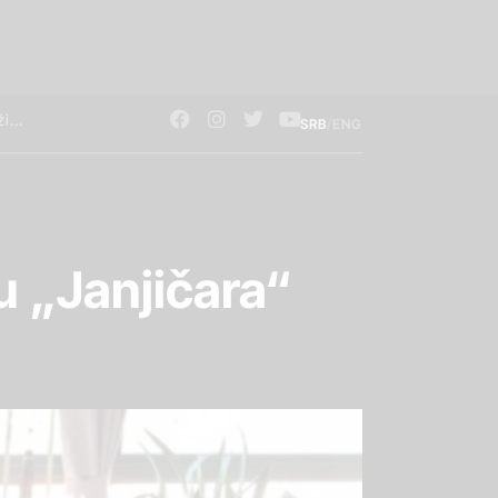
/
SRB
ENG
u „Janjičara“