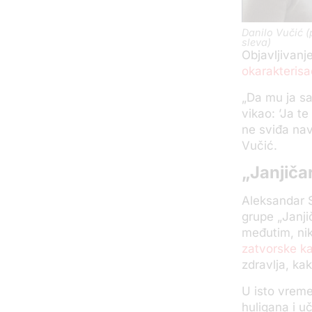
Danilo Vučić (
sleva)
Objavljivanj
okarakterisa
„Da mu ja sa
vikao: ’Ja te
ne sviđa nav
Vučić.
„Janjiča
Aleksandar 
grupe „Janji
međutim, nik
zatvorske k
zdravlja, kak
U isto vrem
huligana i 