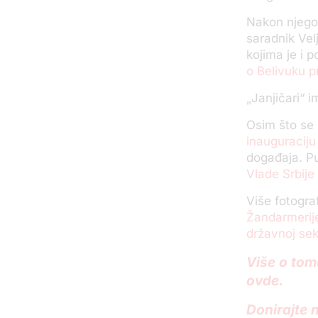
Nakon njegov
saradnik Vel
kojima je i 
o Belivuku p
„Janjičari“ i
Osim što se 
inauguracij
događaja. P
Vlade Srbij
Više fotogra
Žandarmeri
državnoj sek
Više o tome
ovde.
Donirajte 