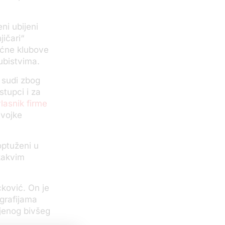
ni ubijeni
ičari“
oćne klubove
ubistvima.
 sudi zbog
stupci i za
lasnik firme
evojke
optuženi u
 kakvim
ković. On je
ografijama
ijenog bivšeg