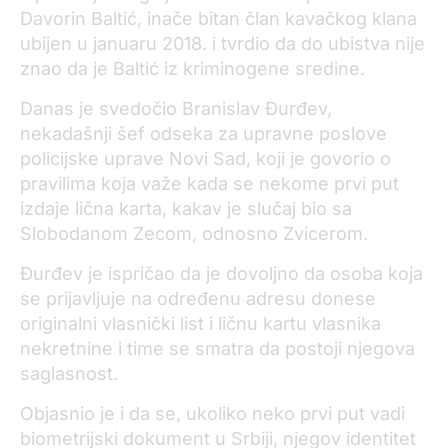
Davorin Baltić, inače bitan član kavačkog klana
ubijen u januaru 2018. i tvrdio da do ubistva nije
znao da je Baltić iz kriminogene sredine.
Danas je svedočio Branislav Đurđev,
nekadašnji šef odseka za upravne poslove
policijske uprave Novi Sad, koji je govorio o
pravilima koja važe kada se nekome prvi put
izdaje lična karta, kakav je slučaj bio sa
Slobodanom Zecom, odnosno Zvicerom.
Đurđev je ispričao da je dovoljno da osoba koja
se prijavljuje na određenu adresu donese
originalni vlasnički list i ličnu kartu vlasnika
nekretnine i time se smatra da postoji njegova
saglasnost.
Objasnio je i da se, ukoliko neko prvi put vadi
biometrijski dokument u Srbiji, njegov identitet