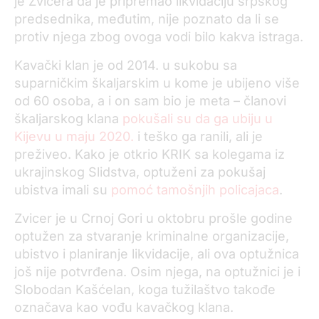
je Zvicera da je pripremao likvidaciju srpskog
predsednika, međutim, nije poznato da li se
protiv njega zbog ovoga vodi bilo kakva istraga.
Kavački klan je od 2014. u sukobu sa
suparničkim škaljarskim u kome je ubijeno više
od 60 osoba, a i on sam bio je meta – članovi
škaljarskog klana
pokušali su da ga ubiju u
Kijevu u maju 2020.
i teško ga ranili, ali je
preživeo. Kako je otkrio KRIK sa kolegama iz
ukrajinskog Slidstva, optuženi za pokušaj
ubistva imali su
pomoć tamošnjih policajaca
.
Zvicer je u Crnoj Gori u oktobru prošle godine
optužen za stvaranje kriminalne organizacije,
ubistvo i planiranje likvidacije, ali ova optužnica
još nije potvrđena. Osim njega, na optužnici je i
Slobodan Kašćelan, koga tužilaštvo takođe
označava kao vođu kavačkog klana.