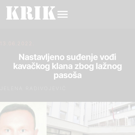
13.06.2022.
Nastavljeno suđenje vođi
kavačkog klana zbog lažnog
pasoša
JELENA RADIVOJEVIĆ