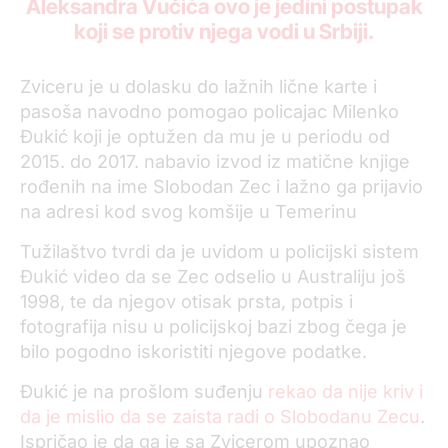
Aleksandra Vučića ovo je jedini postupak
koji se protiv njega vodi u Srbiji.
Zviceru je u dolasku do lažnih lične karte i
pasoša navodno pomogao policajac Milenko
Đukić koji je optužen da mu je u periodu od
2015. do 2017. nabavio izvod iz matične knjige
rođenih na ime Slobodan Zec i lažno ga prijavio
na adresi kod svog komšije u Temerinu
Tužilaštvo tvrdi da je uvidom u policijski sistem
Đukić video da se Zec odselio u Australiju još
1998, te da njegov otisak prsta, potpis i
fotografija nisu u policijskoj bazi zbog čega je
bilo pogodno iskoristiti njegove podatke.
Đukić je na prošlom suđenju
rekao da nije kriv i
da je mislio da se zaista radi o Slobodanu Zecu
.
Ispričao je da ga je sa Zvicerom upoznao