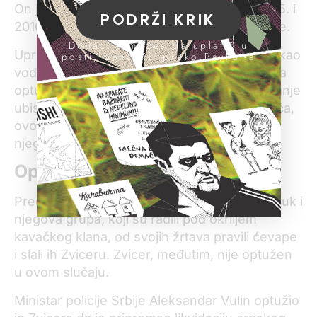
On je, piše u optužnici, šest puta tokom 2015. i
PODRŽI KRIK
2016. koristio lažni pasoš za prelazak granice.
Donacije možeš da uplatiš u
Uprkos tome što je policija Zvicera označila kao
pošti, banci ili preko PayPal-a
vođu kavačkog klana, a predstavnici vlasti ga
optuživali za brojna krivična dela, pa i planiranje
ubistva predsednika Srbije Aleksandra Vučića,
ovo je za sada jedini postupak koji se protiv
njega vodi u Srbiji.
Optužbe u Crnoj Gori
Predsednik Vučić rekao je da su Veljko Belivuk i
njegova grupa, koji su radili pod okriljem
kavačkog klana, od svojih žrtava pravili ćevape
i slali ih Zviceru. Zvicer, međutim, nije optužen
u ovom slučaju.
Ministar policije Srbije Aleksandar Vulin optužio