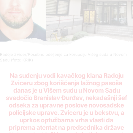
Radoje Zvicer/Posebno odeljenje za korupciju Višeg suda u Novom
Sadu (foto: KRIK)
Na suđenju vođi kavačkog klana Radoju
Zviceru zbog korišćenja lažnog pasoša
danas je u Višem sudu u Novom Sadu
svedočio Branislav Đurđev, nekadašnji šef
odseka za upravne poslove novosadske
policijske uprave. Zviceru je u bekstvu, a
uprkos optužbama vrha vlasti da
priprema atentat na predsednika države