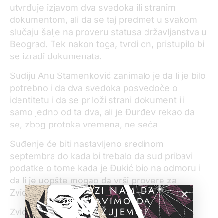
utvrđuje izjavom dva svedoka ili stranim
dokumentom, ali da se taj predmet u svakom
slučaju šalje na proveru statusa državljanstva u
Beograd. Tek nakon toga, tvrdi on, pristupilo bi
se izradi dokumenata.
Sudiju Anu Stamenković zanimalo je da li je bilo
potrebno i da dva svedoka posvedoče o
identitetu i da se priloži strani dokument ili
samo jedno od ta dva, ali je Đurđev rekao da
se, zbog protoka vremena, ne seća.
Suđenje će biti nastavljeno sredinom
septembra do kada bi trebalo da sud pribavi
podatke o tome kada je Đukić bio na odmoru i
da li je uopšte mogao da vrši provere za
POMOZI NAM DA
Zvicera, a što mu tužilaštvo stavlja na teret.
NASTAVIMO DA
ISTRAŽUJEMO!
Zviceru se sudi u odsustvu, jer je u bekstvu.