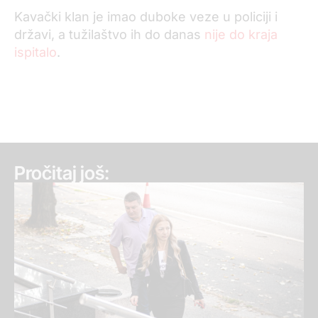
Kavački klan je imao duboke veze u policiji i
državi, a tužilaštvo ih do danas
nije do kraja
ispitalo
.
Pročitaj još: