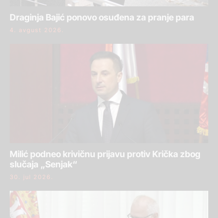
Draginja Bajić ponovo osuđena za pranje para
4. avgust 2026.
Milić podneo krivičnu prijavu protiv Krička zbog
slučaja „Senjak“
30. jul 2026.