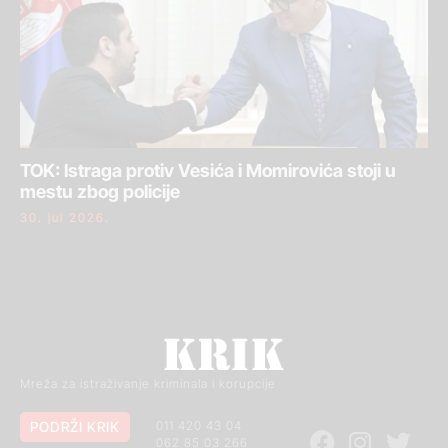
TOK: Istraga protiv Vesića i Momirovića stoji u
mestu zbog policije
30. jul 2026.
Mreža za istraživanje kriminala i korupcije
PODRŽI KRIK
011 420 43 04
062 85 03 266