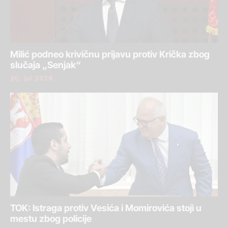
Milić podneo krivičnu prijavu protiv Krička zbog
slučaja „Senjak“
30. jul 2026.
TOK: Istraga protiv Vesića i Momirovića stoji u
mestu zbog policije