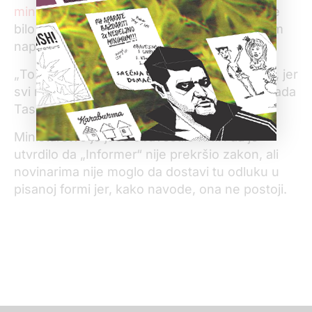
ministarstvo reagovati
ukoliko se utvrdi da je
bilo povrede Zakona o informisanju povodom
napada „Informera“ na KRIK.
„
To postoji kao pravilo za sve medije u Srbiji, jer
svi moraju da poštuju ista pravila“, rekao je tada
Tasovac.
Ministarstvo je juče obavestilo KRIK da je
utvrdilo da „Informer“ nije prekršio zakon, ali
novinarima nije moglo da dostavi tu odluku u
pisanoj formi jer, kako navode, ona ne postoji.