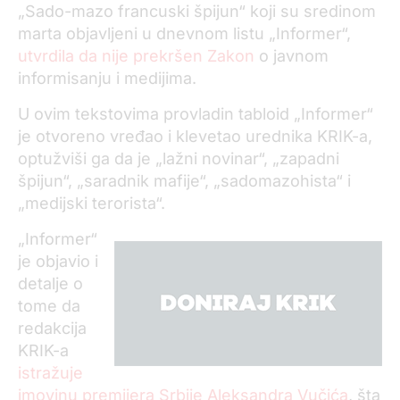
„Sado-mazo francuski špijun“ koji su sredinom
marta objavljeni u dnevnom listu „Informer“,
utvrdila da nije prekršen Zakon
o javnom
informisanju i medijima.
U ovim tekstovima provladin tabloid „Informer“
je otvoreno vređao i klevetao urednika KRIK-a,
optužviši ga da je „lažni novinar“, „zapadni
špijun“, „saradnik mafije“, „sadomazohista“ i
„medijski terorista“.
„Informer“
je objavio i
detalje o
tome da
redakcija
KRIK-a
istražuje
imovinu premijera Srbije Aleksandra Vučića
, šta