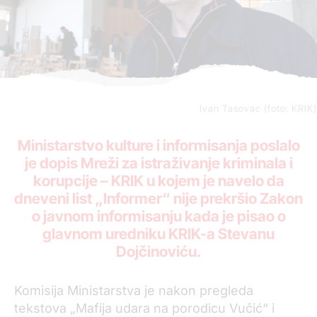
Ivan Tasovac (foto: KRIK)
Ministarstvo kulture i informisanja poslalo
je dopis Mreži za istraživanje kriminala i
korupcije – KRIK u kojem je navelo da
dneveni list „Informer“ nije prekršio Zakon
o javnom informisanju kada je pisao o
glavnom uredniku KRIK-a Stevanu
Dojčinoviću.
Komisija Ministarstva je nakon pregleda
tekstova „Mafija udara na porodicu Vučić“ i