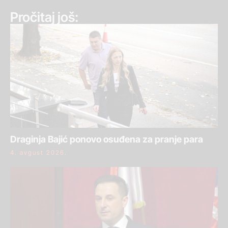
Pročitaj još:
Draginja Bajić ponovo osuđena za pranje para
4. avgust 2026.