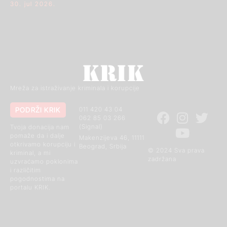
30. jul 2026.
Mreža za istraživanje kriminala i korupcije
PODRŽI KRIK
011 420 43 04
062 85 03 266
(Signal)
Tvoja donacija nam
pomaže da i dalje
Makenzijeva 46, 11111
otkrivamo korupciju i
Beograd, Srbija
© 2024 Sva prava
kriminal, a mi
zadržana
uzvraćamo poklonima
i različitim
pogodnostima na
portalu KRIK.