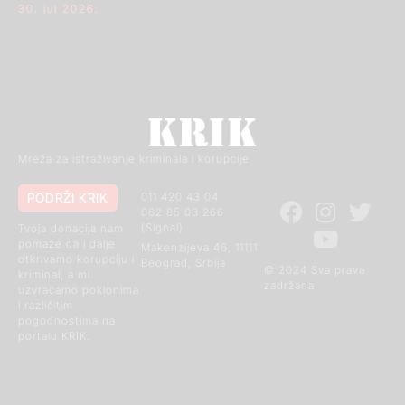
30. jul 2026.
Mreža za istraživanje kriminala i korupcije
PODRŽI KRIK
011 420 43 04
062 85 03 266
(Signal)
Tvoja donacija nam
pomaže da i dalje
Makenzijeva 46, 11111
otkrivamo korupciju i
Beograd, Srbija
© 2024 Sva prava
kriminal, a mi
zadržana
uzvraćamo poklonima
i različitim
pogodnostima na
portalu KRIK.