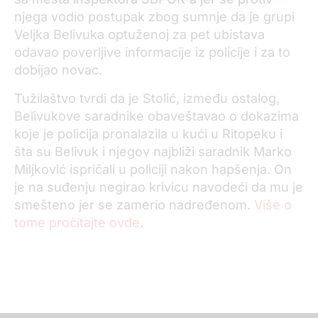
njega vodio postupak zbog sumnje da je grupi
Veljka Belivuka optuženoj za pet ubistava
odavao poverljive informacije iz policije i za to
dobijao novac.
Tužilaštvo tvrdi da je Stolić, između ostalog,
Belivukove saradnike obaveštavao o dokazima
koje je policija pronalazila u kući u Ritopeku i
šta su Belivuk i njegov najbliži saradnik Marko
Miljković ispričali u policiji nakon hapšenja. On
je na suđenju negirao krivicu navodeći da mu je
smešteno jer se zamerio nadređenom.
Više o
tome pročitajte ovde
.