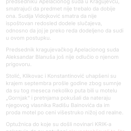
predsedniku Apelacionog suda u Kragujevcu,
smatrajući da predmet nije trebalo da dobije
ona. Sudija Vidojković smatra da nije
ispoštovan redosled dodele slučajeva,
odnosno da joj je preko reda dodeljeno da sudi
u ovom postupku.
Predsednik kragujevačkog Apelacionog suda
Aleksandar Blanuša još nije odlučio o njenom
prigovoru.
Stolić, Klikovac i Konstantinović uhapšeni su
krajem septembra prošle godine zbog sumnje
da su tog meseca nekoliko puta bili u motelu
„Gornjak“ i pretnjama pokušali da nateraju
njegovog vlasnika Radišu Bainovića da im
proda motel po ceni višestruko nižoj od realne.
Optužnica do koje su došli novinari KRIK-a