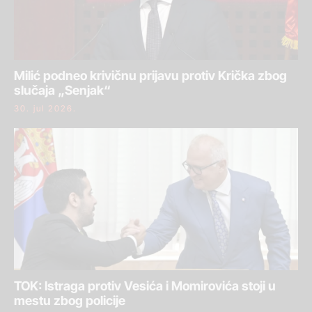
Milić podneo krivičnu prijavu protiv Krička zbog
slučaja „Senjak“
30. jul 2026.
TOK: Istraga protiv Vesića i Momirovića stoji u
mestu zbog policije