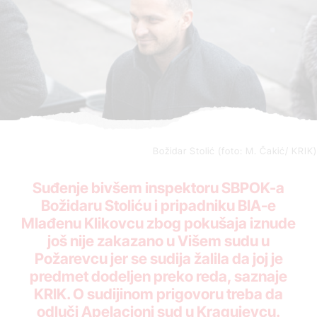
Božidar Stolić (foto: M. Čakić/ KRIK)
Suđenje bivšem inspektoru SBPOK-a
Božidaru Stoliću i pripadniku BIA-e
Mlađenu Klikovcu zbog pokušaja iznude
još nije zakazano u Višem sudu u
Požarevcu jer se sudija žalila da joj je
predmet dodeljen preko reda, saznaje
KRIK. O sudijinom prigovoru treba da
odluči Apelacioni sud u Kragujevcu.