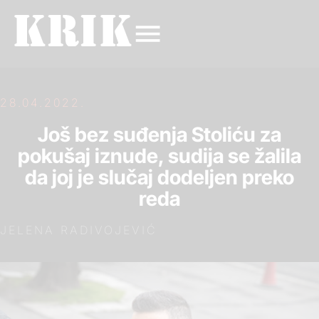
28.04.2022.
Još bez suđenja Stoliću za
pokušaj iznude, sudija se žalila
da joj je slučaj dodeljen preko
reda
JELENA RADIVOJEVIĆ