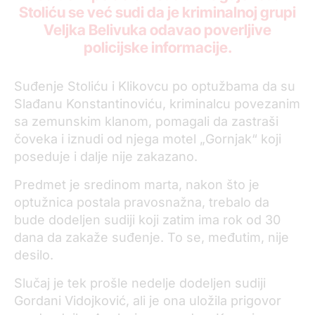
Stoliću se već sudi da je kriminalnoj grupi
Veljka Belivuka odavao poverljive
policijske informacije.
Suđenje Stoliću i Klikovcu po optužbama da su
Slađanu Konstantinoviću, kriminalcu povezanim
sa zemunskim klanom, pomagali da zastraši
čoveka i iznudi od njega motel „Gornjak“ koji
poseduje i dalje nije zakazano.
Predmet je sredinom marta, nakon što je
optužnica postala pravosnažna, trebalo da
bude dodeljen sudiji koji zatim ima rok od 30
dana da zakaže suđenje. To se, međutim, nije
desilo.
Slučaj je tek prošle nedelje dodeljen sudiji
Gordani Vidojković, ali je ona uložila prigovor