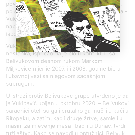
povezan sa Belivukovom grupom. Konflikt je,
po svemu sudeći, trajao više od deset godina –
Vukićević je verovao je da Vušović stoji iza
napada bombom koja je 2019. postavljena
ispod njegovog „poršea“.
Vukićevićev otac je, u istrazi njegovog
nestanka, ispričao da je bio u konfliktu i sa
Belivukovom desnom rukom Markom
Miljkovićem jer je 2007. ili 2008. godine bio u
ljubavnoj vezi sa njegovom sadašnjom
suprugom.
U istrazi protiv Belivukove grupe utvrđeno je da
je Vukićević ubijen u oktobru 2020. – Belivukovi
saradnici oteli su ga i brutalno ga mučili u kući u
Ritopeku, a zatim, kao i druge žrtve, samleli u
mašini za mlevenje mesa i bacili u Dunav, tvrdi
tužilaštvo. Kako se navodi u optužnici, Belivuk i