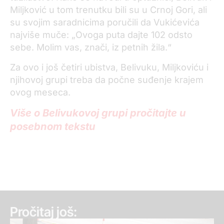
Miljković u tom trenutku bili su u Crnoj Gori, ali
su svojim saradnicima poručili da Vukićevića
najviše muče: „Ovoga puta dajte 102 odsto
sebe. Molim vas, znači, iz petnih žila.“
Za ovo i još četiri ubistva, Belivuku, Miljkoviću i
njihovoj grupi treba da počne suđenje krajem
ovog meseca.
Više o Belivukovoj grupi pročitajte u
posebnom tekstu
Pročitaj još: