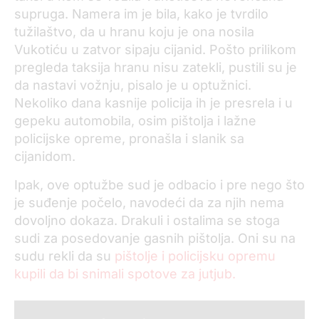
supruga. Namera im je bila, kako je tvrdilo
tužilaštvo, da u hranu koju je ona nosila
Vukotiću u zatvor sipaju cijanid. Pošto prilikom
pregleda taksija hranu nisu zatekli, pustili su je
da nastavi vožnju, pisalo je u optužnici.
Nekoliko dana kasnije policija ih je presrela i u
gepeku automobila, osim pištolja i lažne
policijske opreme, pronašla i slanik sa
cijanidom.
Ipak, ove optužbe sud je odbacio i pre nego što
je suđenje počelo, navodeći da za njih nema
dovoljno dokaza. Drakuli i ostalima se stoga
sudi za posedovanje gasnih pištolja. Oni su na
sudu rekli da su
pištolje i policijsku opremu
kupili da bi snimali spotove za jutjub.