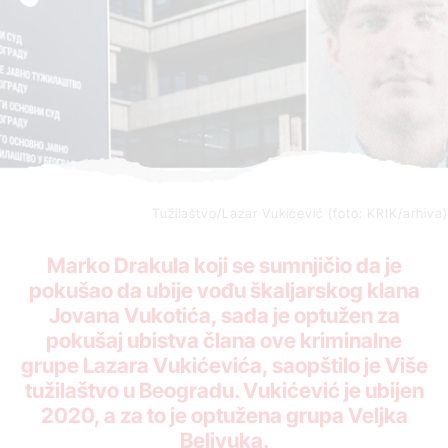
Tužilaštvo/Lazar Vukićević (foto: KRIK/arhiva)
Marko Drakula koji se sumnjičio da je
pokušao da ubije vođu škaljarskog klana
Jovana Vukotića, sada je optužen za
pokušaj ubistva člana ove kriminalne
grupe Lazara Vukićevića, saopštilo je Više
tužilaštvo u Beogradu. Vukićević je ubijen
2020, a za to je optužena grupa Veljka
Belivuka.