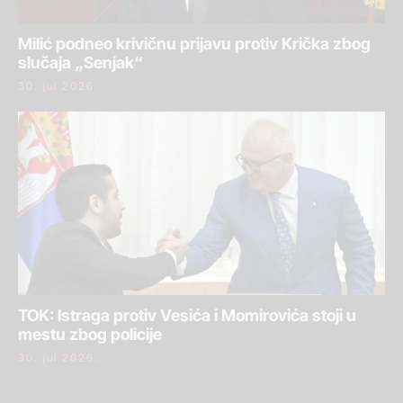
Milić podneo krivičnu prijavu protiv Krička zbog
slučaja „Senjak“
30. jul 2026.
TOK: Istraga protiv Vesića i Momirovića stoji u
mestu zbog policije
30. jul 2026.