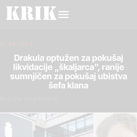
07.04.2022.
Drakula optužen za pokušaj
likvidacije „škaljarca”, ranije
sumnjičen za pokušaj ubistva
šefa klana
MILICA VOJINOVIĆ