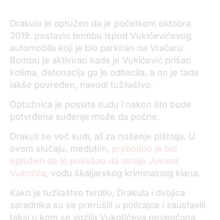
Drakula je optužen da je početkom oktobra
2019. postavio bombu ispod Vukićevićevog
automobila koji je bio parkiran na Vračaru.
Bombu je aktivirao kada je Vukićević prišao
kolima, detonacija ga je odbacila, a on je tada
lakše povređen, navodi tužilaštvo.
Optužnica je poslata sudu i nakon što bude
potvrđena suđenje može da počne.
Drakuli se već sudi, ali za nošenje pištolja. U
ovom slučaju, međutim,
prvobitno je bio
optužen da je pokušao da otruje Jovana
Vukotića
, vođu škaljarskog kriminalnog klana.
Kako je tužilaštvo tvrdilo, Drakula i dvojica
saradnika su se prerušili u policajce i zaustavili
taksi u kom se vozila Vukotićeva nevenčana