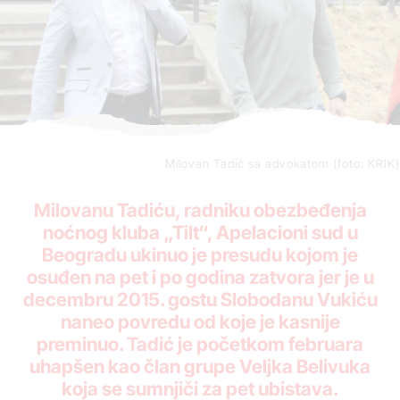
Milovan Tadić sa advokatom (foto: KRIK)
Milovanu Tadiću, radniku obezbeđenja
noćnog kluba „Tilt“, Apelacioni sud u
Beogradu ukinuo je presudu kojom je
osuđen na pet i po godina zatvora jer je u
decembru 2015. gostu Slobodanu Vukiću
naneo povredu od koje je kasnije
preminuo. Tadić je početkom februara
uhapšen kao član grupe Veljka Belivuka
koja se sumnjiči za pet ubistava.