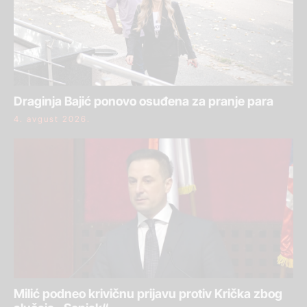
Draginja Bajić ponovo osuđena za pranje para
4. avgust 2026.
Milić podneo krivičnu prijavu protiv Krička zbog