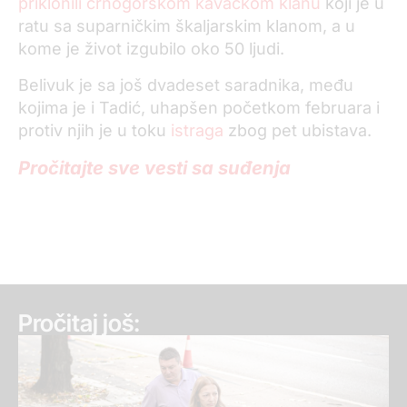
priklonili crnogorskom kavačkom klanu
koji je u
ratu sa suparničkim škaljarskim klanom, a u
kome je život izgubilo oko 50 ljudi.
Belivuk je sa još dvadeset saradnika, među
kojima je i Tadić, uhapšen početkom februara i
protiv njih je u toku
istraga
zbog pet ubistava.
Pročitajte sve vesti sa suđenja
Pročitaj još: