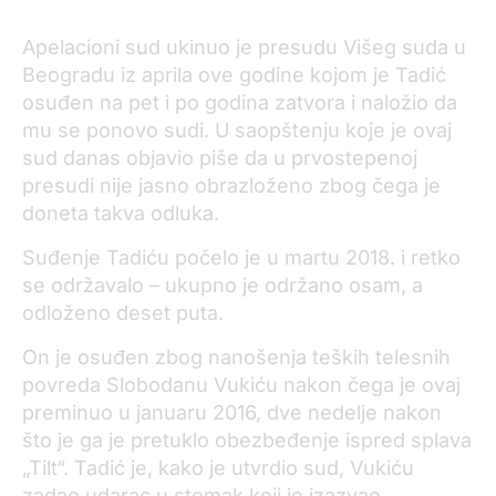
Apelacioni sud ukinuo je presudu Višeg suda u
Beogradu iz aprila ove godine kojom je Tadić
osuđen na pet i po godina zatvora i naložio da
mu se ponovo sudi. U saopštenju koje je ovaj
sud danas objavio piše da u prvostepenoj
presudi nije jasno obrazloženo zbog čega je
doneta takva odluka.
Suđenje Tadiću počelo je u martu 2018. i retko
se održavalo – ukupno je održano osam, a
odloženo deset puta.
On je osuđen zbog nanošenja teških telesnih
povreda Slobodanu Vukiću nakon čega je ovaj
preminuo u januaru 2016, dve nedelje nakon
što je ga je pretuklo obezbeđenje ispred splava
„Tilt“. Tadić je, kako je utvrdio sud, Vukiću
zadao udarac u stomak koji je izazvao