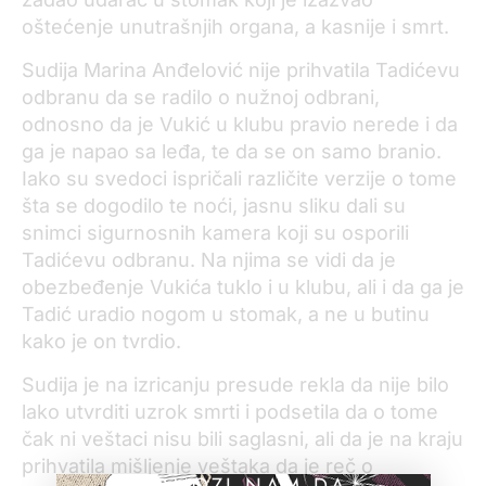
oštećenje unutrašnjih organa, a kasnije i smrt.
Sudija Marina Anđelović nije prihvatila Tadićevu
odbranu da se radilo o nužnoj odbrani,
odnosno da je Vukić u klubu pravio nerede i da
ga je napao sa leđa, te da se on samo branio.
Iako su svedoci ispričali različite verzije o tome
šta se dogodilo te noći, jasnu sliku dali su
snimci sigurnosnih kamera koji su osporili
Tadićevu odbranu. Na njima se vidi da je
obezbeđenje Vukića tuklo i u klubu, ali i da ga je
Tadić uradio nogom u stomak, a ne u butinu
kako je on tvrdio.
Sudija je na izricanju presude rekla da nije bilo
lako utvrditi uzrok smrti i podsetila da o tome
čak ni veštaci nisu bili saglasni, ali da je na kraju
prihvatila mišljenje veštaka da je reč o
POMOZI NAM DA