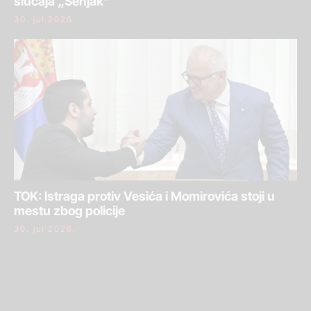
slučaja „Senjak“
30. jul 2026.
TOK: Istraga protiv Vesića i Momirovića stoji u
mestu zbog policije
30. jul 2026.