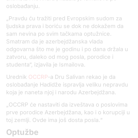
oslobađanju.
„Pravdu ću tražiti pred Evropskim sudom za
ljudska prava i boriću se dok ne dokažem da
sam nevina po svim tačkama optužnice.
Smatram da je azerbejdžanska vlada
odgovarna što me je godinu i po dana držala u
zatvoru, daleko od mog posla, porodice i
studenta“, izjavila je Ismailova.
Urednik
OCCRP
-a Dru Salivan rekao je da
oslobađanje Hadidže ispravlja veliku nepravdu
koja je naneta njoj i narodu Azerbejdžana.
„OCCRP će nastaviti da izveštava o poslovima
prve porodice Azerbejdžana, kao i o korupciji u
toj zemlji. Ovde ima još dosta posla.“
Optužbe