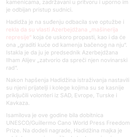
kamenicama, zadržavani u pritvoru i uporno im
je odbijan pristup sudnici.
Hadidža je na suđenju odbacila sve optužbe i
rekla da su vlasti Azerbejdžana „mašinerija
represije“
koja će uskoro propasti, kao i da će
ona „graditi kuće od kamenja bačenog na nju“.
Istakla je
da ju je predsednik Azerbejdžana
Ilham Alijev „zatvorio da spreči njen novinarski
rad“.
Nakon hapšenja Hadidžina istraživanja nastavili
su njeni prijatelji i kolege kojima su se kasnije
priključili volonteri iz SAD, Evrope, Turske i
Kavkaza.
Isamilova je ove godine bila dobitnica
UNESCO/Guillermo Cano World Press Freedom
Prize
. Na dodeli nagrade, Hadidžina majka je