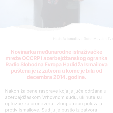
Hadidža Ismailova (foto: Meydan Tv)
Novinarka međunarodne istraživačke
mreže OCCRP i azerbejdžanskog ogranka
Radio Slobodna Evropa Hadidža Ismailova
puštena je iz zatvora u kome je bila od
decembra 2014. godine.
Nakon žalbene rasprave koja je juče održana u
azerbejdžaskom Vrhovnom sudu, ukinute su
optužbe za proneveru i zloupotrebu položaja
protiv Ismailove. Sud ju je pustio iz zatvora i