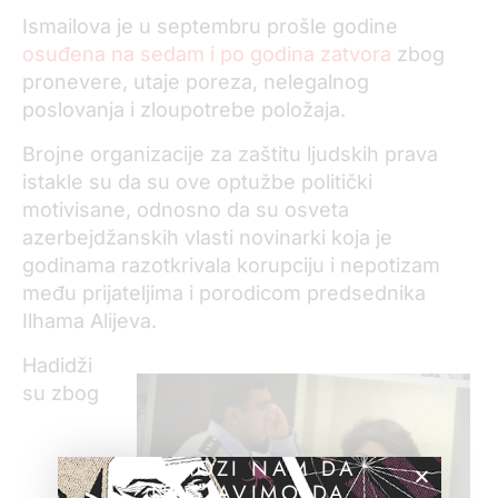
Ismailova je u septembru prošle godine
osuđena na sedam i po godina zatvora
zbog
pronevere, utaje poreza, nelegalnog
poslovanja i zloupotrebe položaja.
Brojne organizacije za zaštitu ljudskih prava
istakle su da su ove optužbe politički
motivisane, odnosno da su osveta
azerbejdžanskih vlasti novinarki koja je
godinama razotkrivala korupciju i nepotizam
među prijateljima i porodicom predsednika
Ilhama Alijeva.
Hadidži
su zbog
POMOZI NAM DA
NASTAVIMO DA