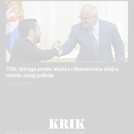
TOK: Istraga protiv Vesića i Momirovića stoji u
mestu zbog policije
30. jul 2026.
Mreža za istraživanje kriminala i korupcije