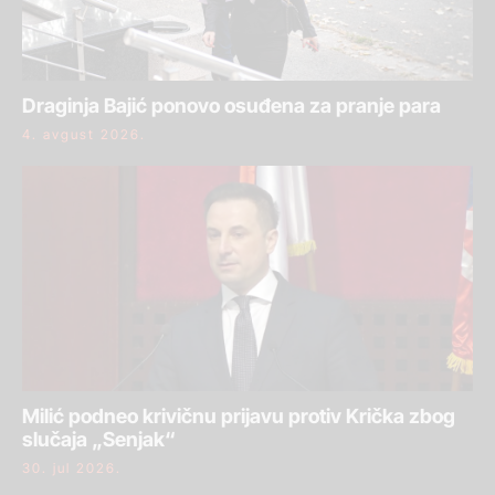
Draginja Bajić ponovo osuđena za pranje para
4. avgust 2026.
Milić podneo krivičnu prijavu protiv Krička zbog
slučaja „Senjak“
30. jul 2026.