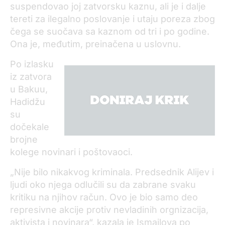
suspendovao joj zatvorsku kaznu, ali je i dalje
tereti za ilegalno poslovanje i utaju poreza zbog
čega se suočava sa kaznom od tri i po godine.
Ona je, međutim, preinačena u uslovnu.
Po izlasku
iz zatvora
u Bakuu,
Hadidžu
su
dočekale
brojne
kolege novinari i poštovaoci.
„Nije bilo nikakvog kriminala. Predsednik Alijev i
ljudi oko njega odlučili su da zabrane svaku
kritiku na njihov račun. Ovo je bio samo deo
represivne akcije protiv nevladinih orgnizacija,
aktivista i novinara“, kazala je Ismailova po