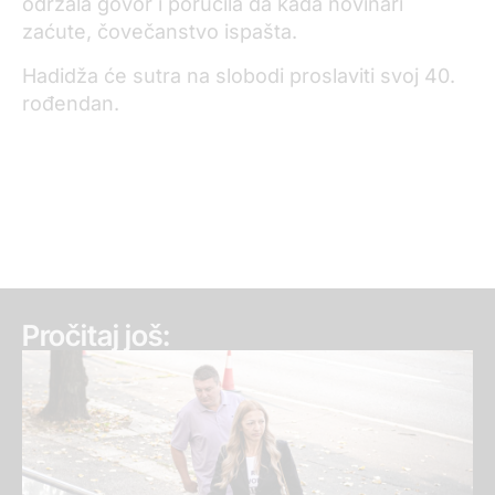
održala govor i poručila da kada novinari
zaćute, čovečanstvo ispašta.
Hadidža će sutra na slobodi proslaviti svoj 40.
rođendan.
Pročitaj još: