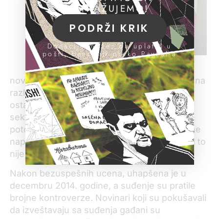
ISTRAŽUJEMO!
PODRŽI KRIK
Donacije možeš da uplatiš u
pošti, banci ili preko PayPal-a
Hadidža Ismailova u sudnici
novinarskog rada pretili, držali je u pritvoru i na
različite načine na nju vršili pritisak. Između
ostalog, tajno su je snimili dok je imala
seksualni odnos sa tadašnjim partnerom i
potom pretili objavljivanjem snimka ukoliko ne
napusti novinarska istraživanja. Ismailova na to
nije pristala.
Nakon bezuspešnih ucena, uhapšena je u
decembru 2014. godine, a suđenje su pratile
brojne kontroverze. Novinari koji su pokušavali
da izveštavaju sa suđenja gađani su