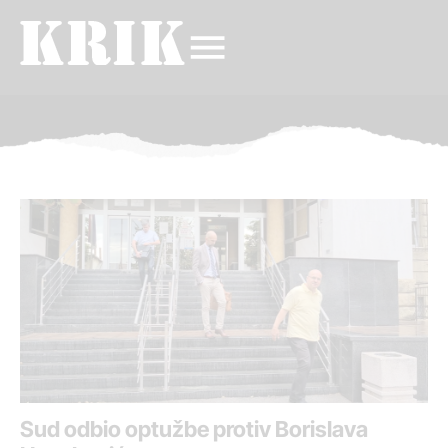
Sud odbio optužbe protiv Borislava