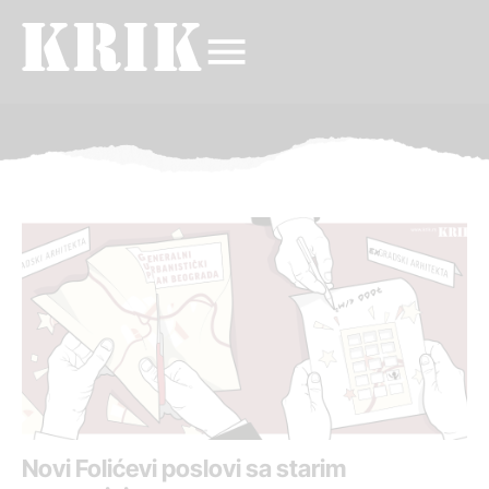
Novi Folićevi poslovi sa starim