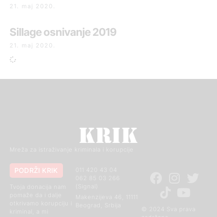
21. maj 2020.
Sillage osnivanje 2019
21. maj 2020.
Mreža za istraživanje kriminala i korupcije
PODRŽI KRIK
011 420 43 04
062 85 03 266
(Signal)
Tvoja donacija nam
pomaže da i dalje
Makenzijeva 46, 11111
otkrivamo korupciju i
Beograd, Srbija
© 2024 Sva prava
kriminal, a mi