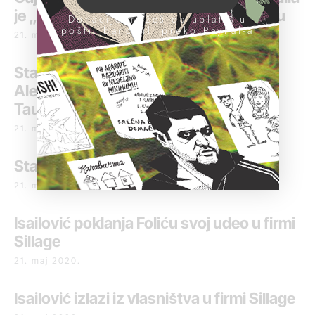
je „Kapiju Vračara“ u Južnom Bulevaru
Donacije možeš da uplatiš u
pošti, banci ili preko PayPal-a
21. maj 2020.
Stambeni kompleksi koje je izgradio
Aleksandar Gajić_Kapija Vračara,
Taurunum XXI i The One
21. maj 2020.
Stanovi koje prodaje Folićeva agencija
21. maj 2020.
Isailović poklanja Foliću svoj udeo u firmi
Sillage
21. maj 2020.
Isailović izlazi iz vlasništva u firmi Sillage