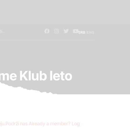
/
SRB
ENG
rme Klub leto
anju.Podrži nas Already a member? Log