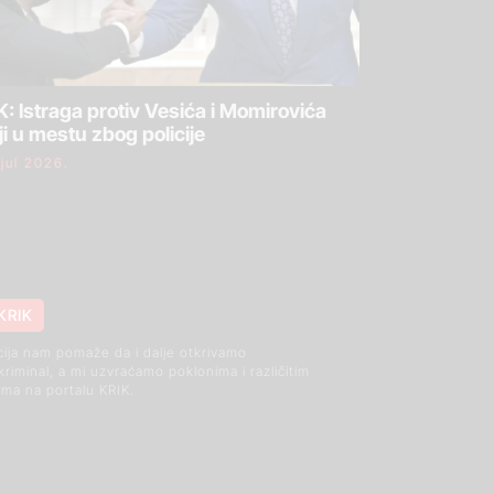
: Istraga protiv Vesića i Momirovića
ji u mestu zbog policije
 jul 2026.
KRIK
cija nam pomaže da i dalje otkrivamo
 kriminal, a mi uzvraćamo poklonima i različitim
ma na portalu KRIK.