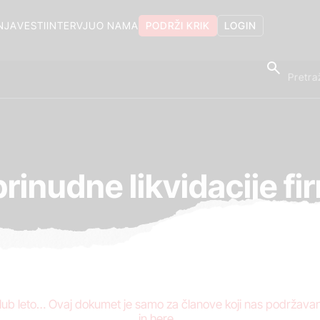
NJA
VESTI
INTERVJU
O NAMA
PODRŽI KRIK
LOGIN
rinudne likvidacije fi
e Klub leto… Ovaj dokumet je samo za članove koji nas podržav
in here...