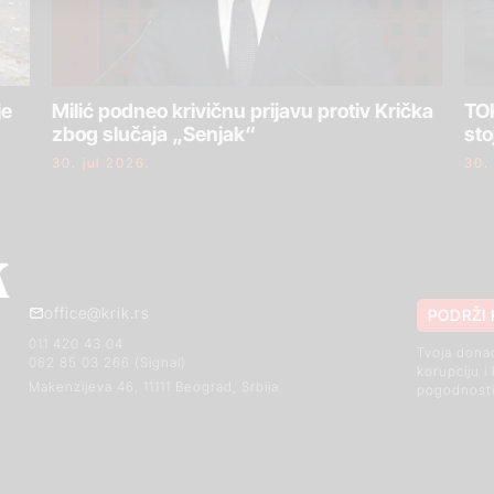
je
Milić podneo krivičnu prijavu protiv Krička
TOK
zbog slučaja „Senjak“
sto
30. jul 2026.
30.
office@krik.rs
PODRŽI 
011 420 43 04
Tvoja dona
062 85 03 266 (Signal)
korupciju i
Makenzijeva 46, 11111 Beograd, Srbija
pogodnosti