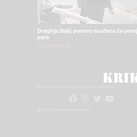
Draginja Bajić ponovo osuđena za pran
para
4. avgust 2026.
Mreža za istraživanje kriminala i korupcije
© 2024 Sva prava zadržana