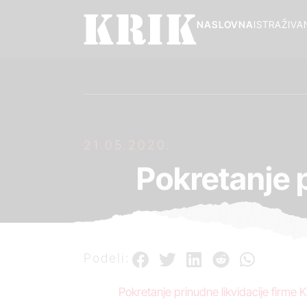
NASLOVNA
ISTRAŽIVA
21.05.2020.
Pokretanje p
Podeli:
Pokretanje prinudne likvidacije firm