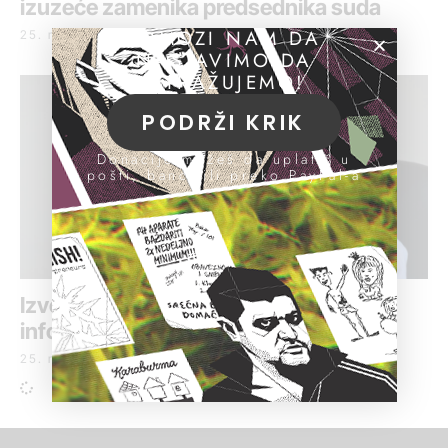
izuzeće zamenika predsednika suda
POMOZI NAM DA
25. mart 2019.
NASTAVIMO DA
ISTRAŽUJEMO!
PODRŽI KRIK
Donacije možeš da uplatiš u
pošti, banci ili preko PayPal-a
Izveštaj Poverenika: I dalje teško do
informacija od javnog značaja
25. mart 2019.