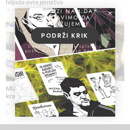
hiljada evra jemstva
POMOZI NAM DA
14. decembar 2018.
NASTAVIMO DA
ISTRAŽUJEMO!
PODRŽI KRIK
Donacije možeš da uplatiš u
pošti, banci ili preko PayPal-a
MUP: 12 osoba uhapšeno zbog prevara,
krađa i razbojništava
14. decembar 2018.