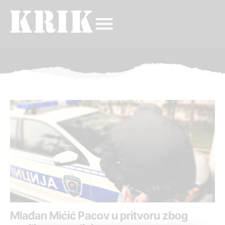
Mlađan Mićić Pacov u pritvoru zbog