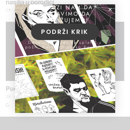
nasilja u porodici
POMOZI NAM DA
29. avgust 2017.
NASTAVIMO DA
ISTRAŽUJEMO!
PODRŽI KRIK
Donacije možeš da uplatiš u
pošti, banci ili preko PayPal-a
Pucano na vođu rakovičkog klana
29. avgust 2017.