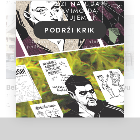
POMOZI NAM DA
21. septembar 2016.
NASTAVIMO DA
ISTRAŽUJEMO!
PODRŽI KRIK
Donacije možeš da uplatiš u
pošti, banci ili preko PayPal-a
Beko se ponovo nije pojavio u tužilaštvu
21. septembar 2016.