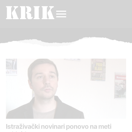
Istraživački novinari ponovo na meti