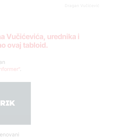
Dragan Vučićević
a Vučićevića, urednika i
ao ovaj tabloid.
van
Informer“
.
menovani