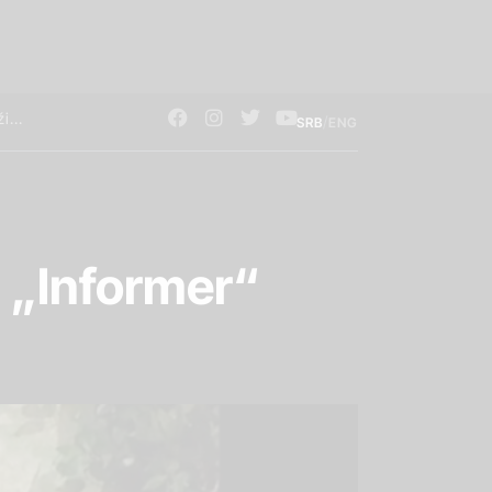
/
SRB
ENG
i „Informer“