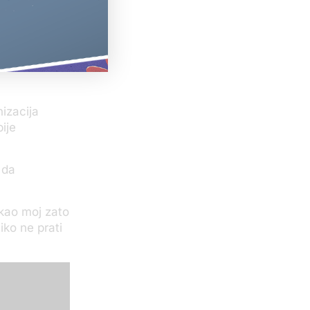
stranstva,
kao i
padu na
nizacija
ije
 da
e kao moj zato
iko ne prati