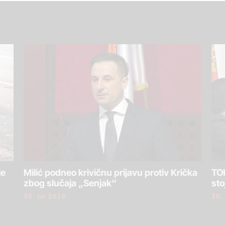
je
Milić podneo krivičnu prijavu protiv Krička
TOK
zbog slučaja „Senjak“
sto
30. jul 2026.
30.