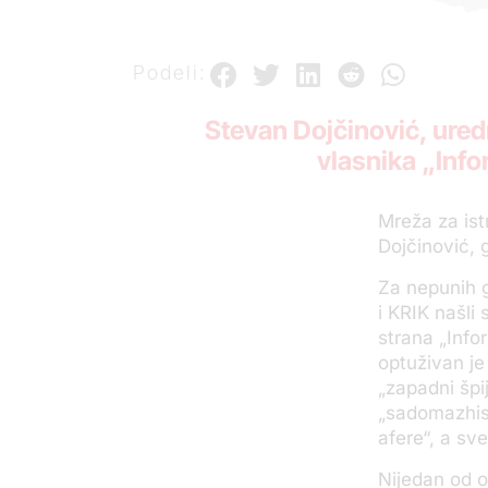
Podeli:
Stevan Dojčinović, ured
vlasnika „Infor
Mreža za ist
Dojčinović,
Za nepunih 
i KRIK našli
strana „Info
optuživan je 
„zapadni špij
„sadomazhist
afere“, a sv
Nijedan od o