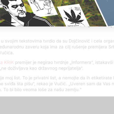
kolega
iz Srbije i ino
opozicionih partija
, 
čitalaca
.
Stevan Dojčinović
Premijer o na
e u svojim tekstovima tvrdio da su Dojčinović i cela orga
eđunarodnu zaveru koja ima za cilj rušenje premijera Srb
Vučića.
za KRIK
premijer je negirao tvrdnje „Informera“, istakavši
„ne doživljava kao državnog neprijatelja“.
ije moj list. To je privatni list, a nemojte da ih etiketirat
e sviđa šta pišu“, rekao je Vučić. „Uveren sam da Vas n
. To bi bilo veoma loše za našu zemlju.“