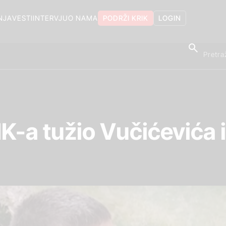
NJA
VESTI
INTERVJU
O NAMA
PODRŽI KRIK
LOGIN
K-a tužio Vučićevića 