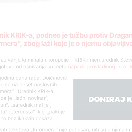
nik KRIK-a, podneo je tužbu protiv Dragan
mera“, zbog laži koje je o njemu objavljiv
raživanje kriminala i korupcije – KRIK i njen urednik Ste
 gotovo od osnivanja su meta
napada provladinog lista „
godinu dana rada, Dojčinović
 su se na deset naslovnih
rmera“. Urednik KRIK-a
da je „lažni novinar“,
un“, „saradnik mafije“,
a“ i „terorista“ koji „pakuje
e to bez ikakvih dokaza.
vih tekstova „Informera“ nije potpisan, niti su u njima i