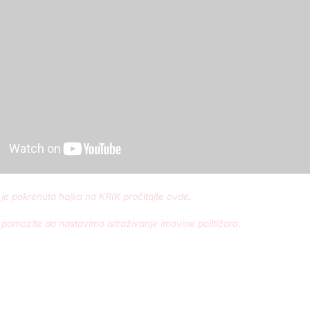
 je pokrenuta hajka na KRIK pročitajte ovde
.
i pomozite da nastavimo istraživanje imovine političara.