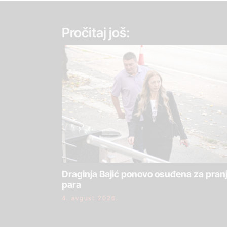
Pročitaj još:
Draginja Bajić ponovo osuđena za pran
para
4. avgust 2026.