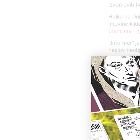
izvori ovih tv
Hajka na Doj
imovine klju
premijera i 
„Informer“ je
naslov neobj
POM