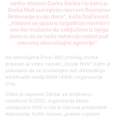
narko-klanom Darka Šarića i to kako je
Siniša Mali sumnjivim novcem finansirao
školovanje svoje dece”, kaže Dojčinović.
„Videom se opasno targetiraju novinari i
ono što možemo da zaključimo iz njega
jeste to da se naša redakcija nalazi pod
merama obaveštajne agencije”.
Na televizijama Prva i B92 prošlog utorka
prikazan je video nazvan „Dosije NVO” kojim je
pokušano da se iznošenjem laži diskredituju
istraživački mediji BIRN i KRIK i organizacija
Crta.
Video je napravio Centar za društvenu
stabilnost (CZDS), organizacija bliska
vladajućem SNS-u čije je članove predsednik
Aleksandar Vučić nazvao „pravim srpskim