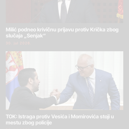
Milić podneo krivičnu prijavu protiv Krička zbog
slučaja „Senjak“
30. jul 2026.
TOK: Istraga protiv Vesića i Momirovića stoji u
mestu zbog policije