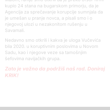
kupio 24 stana na bugarskom primorju, da je
Agencija za sprečavanje korupcije sumnjala da
je umešan u pranje novca, a pisali smo i o
njegovoj ulozi u nezakonitom rušenju u
Savamali.
Nedavno smo otkrili i kakva je uloga Vučevića
bila 2020. u koruptivnim poslovima u Novom
Sadu, kao i njegove veze sa tamošnjim
šefovima navijačkih grupa.
Zato je važno da podržiš naš rad. Doniraj
KRIK!