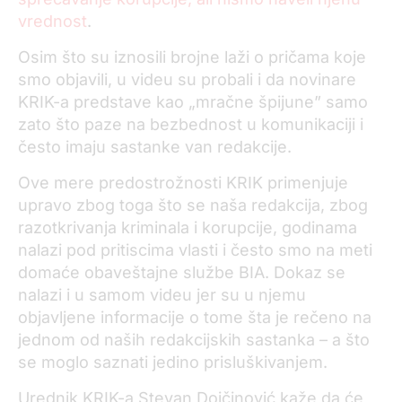
vrednost
.
Osim što su iznosili brojne laži o pričama koje
smo objavili, u videu su probali i da novinare
KRIK-a predstave kao „mračne špijune” samo
zato što paze na bezbednost u komunikaciji i
često imaju sastanke van redakcije.
Ove mere predostrožnosti KRIK primenjuje
upravo zbog toga što se naša redakcija, zbog
razotkrivanja kriminala i korupcije, godinama
nalazi pod pritiscima vlasti i često smo na meti
domaće obaveštajne službe BIA. Dokaz se
nalazi i u samom videu jer su u njemu
objavljene informacije o tome šta je rečeno na
jednom od naših redakcijskih sastanka – a što
se moglo saznati jedino prisluškivanjem.
Urednik KRIK-a Stevan Dojčinović kaže da će