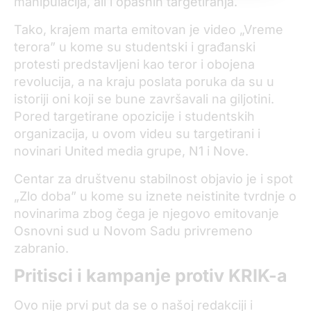
manipulacija, ali i opasnih targetiranja.
Tako, krajem marta emitovan je video „Vreme
terora” u kome su studentski i građanski
protesti predstavljeni kao teror i obojena
revolucija, a na kraju poslata poruka da su u
istoriji oni koji se bune završavali na giljotini.
Pored targetirane opozicije i studentskih
organizacija, u ovom videu su targetirani i
novinari United media grupe, N1 i Nove.
Centar za društvenu stabilnost objavio je i spot
„Zlo doba” u kome su iznete neistinite tvrdnje o
novinarima zbog čega je njegovo emitovanje
Osnovni sud u Novom Sadu privremeno
zabranio.
Pritisci i kampanje protiv KRIK-a
Ovo nije prvi put da se o našoj redakciji i