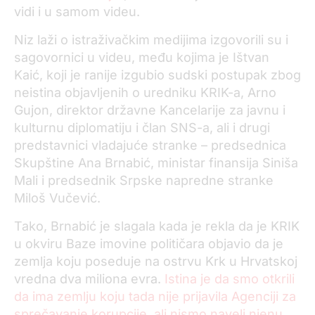
vidi i u samom videu.
Niz laži o istraživačkim medijima izgovorili su i
sagovornici u videu, među kojima je Ištvan
Kaić, koji je ranije izgubio sudski postupak zbog
neistina objavljenih o uredniku KRIK-a, Arno
Gujon, direktor državne Kancelarije za javnu i
kulturnu diplomatiju i član SNS-a, ali i drugi
predstavnici vladajuće stranke – predsednica
Skupštine Ana Brnabić, ministar finansija Siniša
Mali i predsednik Srpske napredne stranke
Miloš Vučević.
Tako, Brnabić je slagala kada je rekla da je KRIK
u okviru Baze imovine političara objavio da je
zemlja koju poseduje na ostrvu Krk u Hrvatskoj
vredna dva miliona evra.
Istina je da smo otkrili
da ima zemlju koju tada nije prijavila Agenciji za
sprečavanje korupcije, ali nismo naveli njenu