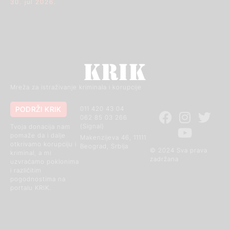
30. jul 2026.
Mreža za istraživanje kriminala i korupcije
PODRŽI KRIK
011 420 43 04
062 85 03 266
(Signal)
Tvoja donacija nam
pomaže da i dalje
Makenzijeva 46, 11111
otkrivamo korupciju i
Beograd, Srbija
© 2024 Sva prava
kriminal, a mi
zadržana
uzvraćamo poklonima
i različitim
pogodnostima na
portalu KRIK.