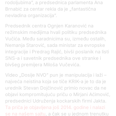
rodoljubima”, a predsednica parlamenta Ana
Brnabić za centar rekla da je „fantastična
nevladina organizacija”.
Predsednik centra Ognjen Karanović na
režimskim medijima hvali politiku predsednika
Vučića. Među saradnicima su, između ostalih,
Nemanja Starović, sada ministar za evropske
integracije i Predrag Rajić, bivši poslanik na listi
SNS-a i savetnik predsednika ove stranke i
bivšeg premijera Miloša Vučevića.
Video „Dosije NVO” pun je manipulacija i laži –
najveća neistina koja se tiče KRIK-a je to da je
urednik Stevan Dojčinović primio novac da ne
objavi kompromitujuću priču o Mirjani Aćimović,
predsednici Udruženja kockarskih firmi Jakta.
Ta priča je objavljena još 2014. godine i nalazi
se na našem sajtu
, a čak se u jednom trenutku