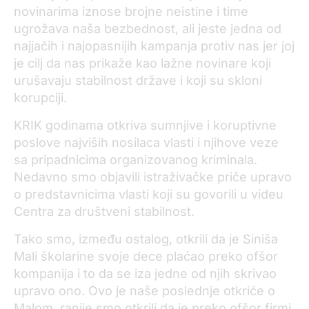
novinarima iznose brojne neistine i time
ugrožava naša bezbednost, ali jeste jedna od
najjačih i najopasnijih kampanja protiv nas jer joj
je cilj da nas prikaže kao lažne novinare koji
urušavaju stabilnost države i koji su skloni
korupciji.
KRIK godinama otkriva sumnjive i koruptivne
poslove najviših nosilaca vlasti i njihove veze
sa pripadnicima organizovanog kriminala.
Nedavno smo objavili istraživačke priče upravo
o predstavnicima vlasti koji su govorili u videu
Centra za društveni stabilnost.
Tako smo, između ostalog, otkrili da je Siniša
Mali školarine svoje dece plaćao preko ofšor
kompanija i to da se iza jedne od njih skrivao
upravo ono. Ovo je naše poslednje otkriće o
Malom, ranije smo otkrili da je preko ofšor firmi