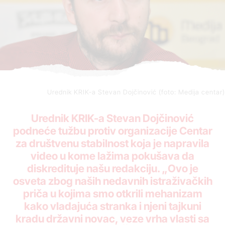
Urednik KRIK-a Stevan Dojčinović (foto: Medija centar)
Urednik KRIK-a Stevan Dojčinović
podneće tužbu protiv organizacije Centar
za društvenu stabilnost koja je napravila
video u kome lažima pokušava da
diskredituje našu redakciju. „Ovo je
osveta zbog naših nedavnih istraživačkih
priča u kojima smo otkrili mehanizam
kako vladajuća stranka i njeni tajkuni
kradu državni novac, veze vrha vlasti sa