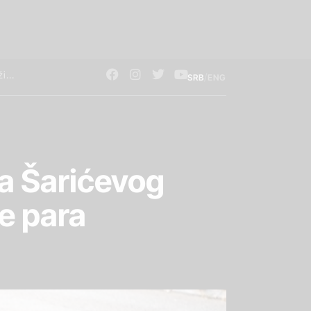
/
SRB
ENG
a Šarićevog
e para