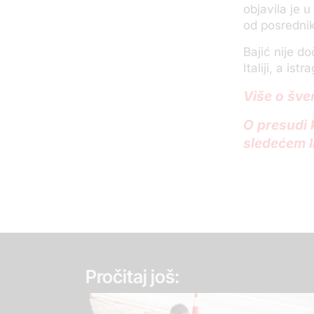
objavila je u
od posrednik
Bajić nije d
Italiji, a is
Više o šve
O presudi 
sledećem l
Pročitaj još: