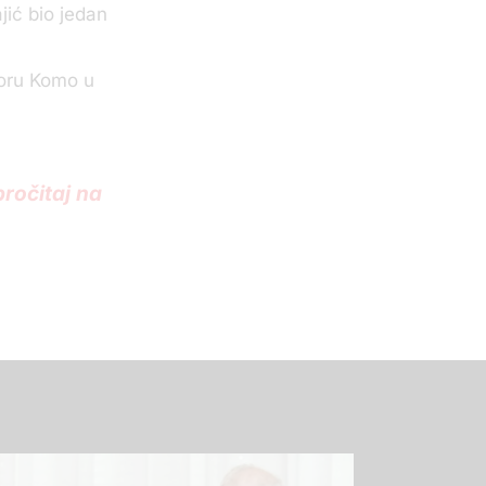
ajić bio jedan
voru Komo u
ročitaj na