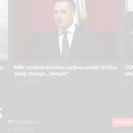
je
Milić podneo krivičnu prijavu protiv Krička
TOK
zbog slučaja „Senjak“
sto
30. jul 2026.
30.
office@krik.rs
PODRŽI 
011 420 43 04
Tvoja dona