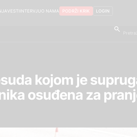
NJA
VESTI
INTERVJU
O NAMA
PODRŽI KRIK
LOGIN
esuda kojom je suprug
nika osuđena za pranj