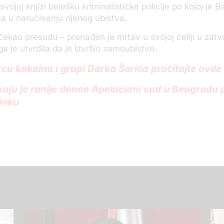
 svojoj knjizi belešku kriminalističke policije po kojoj je B
a u naručivanju njenog ubistva.
očekao presudu – pronađen je mrtav u svojoj ćeliji u zat
traga je utvrdila da je izvršio samoubistvo.
rcu kokaina i grupi Darka Šarića pročitajte ovde
koju je ranije doneo Apelacioni sud u Beogradu p
inku