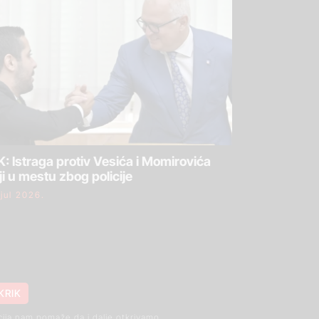
: Istraga protiv Vesića i Momirovića
ji u mestu zbog policije
 jul 2026.
KRIK
cija nam pomaže da i dalje otkrivamo