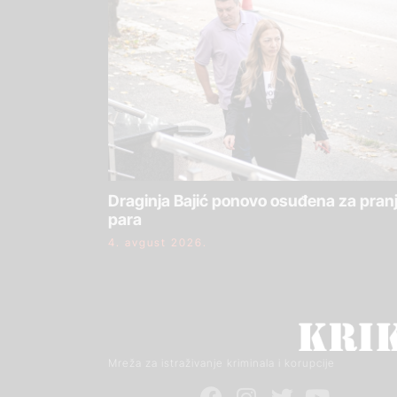
Draginja Bajić ponovo osuđena za pran
para
4. avgust 2026.
Mreža za istraživanje kriminala i korupcije