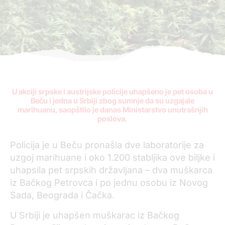
U akciji srpske i austrijske policije uhapšeno je pet osoba u
Beču i jedna u Srbiji zbog sumnje da su uzgajale
marihuanu, saopštilo je danas Ministarstvo unutrašnjih
poslova.
Policija je u Beču pronašla dve laboratorije za
uzgoj marihuane i oko 1.200 stabljika ove biljke i
uhapsila pet srpskih državljana – dva muškarca
iz Bačkog Petrovca i po jednu osobu iz Novog
Sada, Beograda i Čačka.
U Srbiji je uhapšen muškarac iz Bačkog