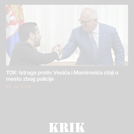
TOK: Istraga protiv Vesića i Momirovića stoji u
mestu zbog policije
30. jul 2026.