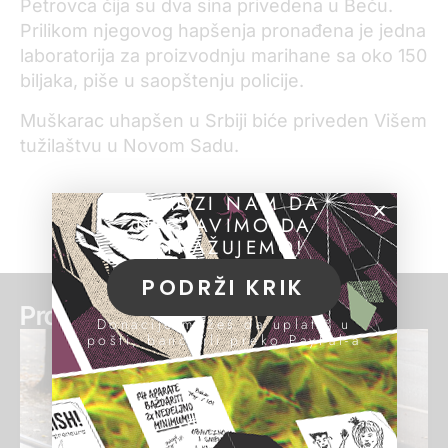
Petrovca čija su dva sina privedena u Beču.
Prilikom njegovog hapšenja pronađena je jedna
laboratorija za proizvodnju marihane sa oko 150
biljaka, piše u saopštenju policije.
Muškarac uhapšen u Srbiji biće priveden Višem
tužilaštvu u Novom Sadu.
POMOZI NAM DA
NASTAVIMO DA
ISTRAŽUJEMO!
PODRŽI KRIK
Pročitaj još:
Donacije možeš da uplatiš u
pošti, banci ili preko PayPal-a