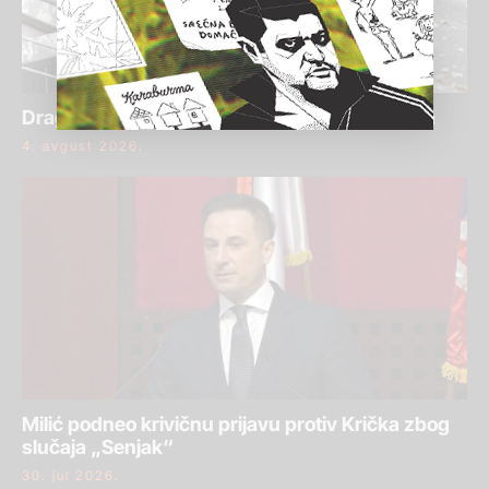
Draginja Bajić ponovo osuđena za pranje para
4. avgust 2026.
Milić podneo krivičnu prijavu protiv Krička zbog
slučaja „Senjak“
30. jul 2026.