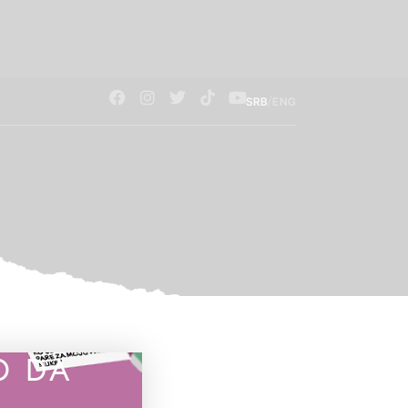
/
SRB
ENG
O DA