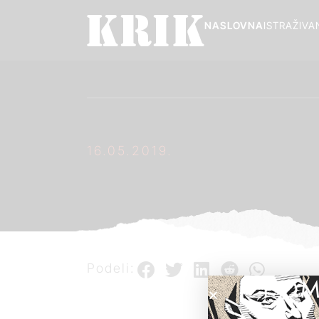
NASLOVNA
ISTRAŽIVA
16.05.2019.
Podeli:
POM