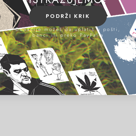
PODRŽI KRIK
Donacije možeš da uplatiš u pošti,
banci ili preko PayPal-a