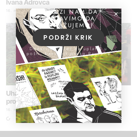
Ivana Adrovca
POMOZI NAM DA
16. maj 2019.
NASTAVIMO DA
ISTRAŽUJEMO!
PODRŽI KRIK
Donacije možeš da uplatiš u
pošti, banci ili preko PayPal-a
Uhapšeno sedam osoba zbog
proizvodnje i prodaje droge
16. maj 2019.