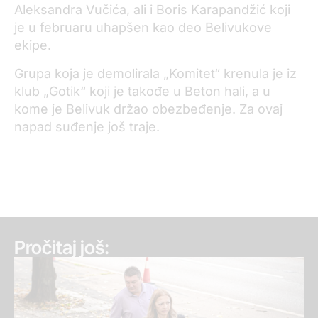
Aleksandra Vučića, ali i Boris Karapandžić koji
je u februaru uhapšen kao deo Belivukove
ekipe.
Grupa koja je demolirala „Komitet“ krenula je iz
klub „Gotik“ koji je takođe u Beton hali, a u
kome je Belivuk držao obezbeđenje. Za ovaj
napad suđenje još traje.
Pročitaj još: