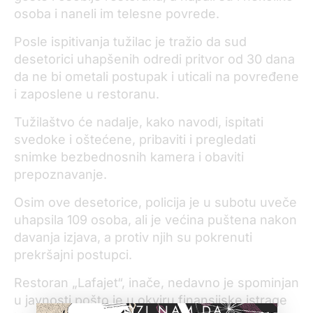
osoba i naneli im telesne povrede.
Posle ispitivanja tužilac je tražio da sud
desetorici uhapšenih odredi pritvor od 30 dana
da ne bi ometali postupak i uticali na povređene
i zaposlene u restoranu.
Tužilaštvo će nadalje, kako navodi, ispitati
svedoke i oštećene, pribaviti i pregledati
snimke bezbednosnih kamera i obaviti
prepoznavanje.
Osim ove desetorice, policija je u subotu uveče
uhapsila 109 osoba, ali je većina puštena nakon
davanja izjava, a protiv njih su pokrenuti
prekršajni postupci.
Restoran „Lafajet“, inače, nedavno je spominjan
u javnosti pošto je u okviru finansijske istrage
POMOZI NAM DA