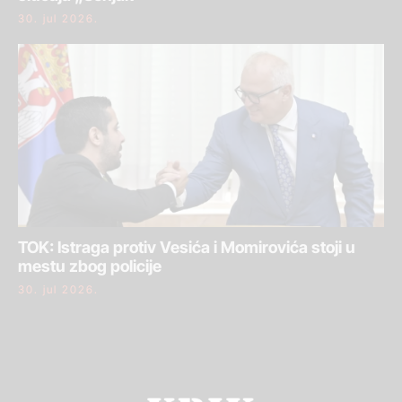
30. jul 2026.
TOK: Istraga protiv Vesića i Momirovića stoji u
mestu zbog policije
30. jul 2026.