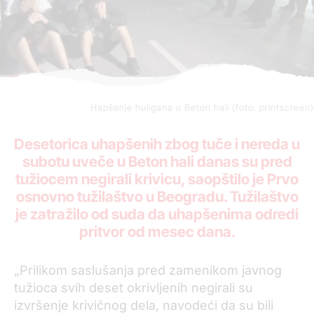
Hapšenje huligana u Beton hali (foto: printscreen)
Desetorica uhapšenih zbog tuče i nereda u
subotu uveče u Beton hali danas su pred
tužiocem negirali krivicu, saopštilo je Prvo
osnovno tužilaštvo u Beogradu. Tužilaštvo
je zatražilo od suda da uhapšenima odredi
pritvor od mesec dana.
„Prilikom saslušanja pred zamenikom javnog
tužioca svih deset okrivljenih negirali su
izvršenje krivičnog dela, navodeći da su bili