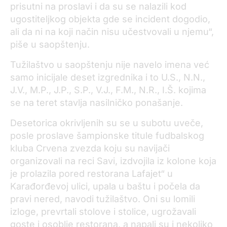
prisutni na proslavi i da su se nalazili kod
ugostiteljkog objekta gde se incident dogodio,
ali da ni na koji način nisu učestvovali u njemu“,
piše u saopštenju.
Tužilaštvo u saopštenju nije navelo imena već
samo inicijale deset izgrednika i to U.S., N.N.,
J.V., M.P., J.P., S.P., V.J., F.M., N.R., I.Š. kojima
se na teret stavlja nasilničko ponašanje.
Desetorica okrivljenih su se u subotu uveče,
posle proslave šampionske titule fudbalskog
kluba Crvena zvezda koju su navijači
organizovali na reci Savi, izdvojila iz kolone koja
je prolazila pored restorana Lafajet“ u
Karađorđevoj ulici, upala u baštu i počela da
pravi nered, navodi tužilaštvo. Oni su lomili
izloge, prevrtali stolove i stolice, ugrožavali
goste i osoblje restorana, a napali su i nekoliko