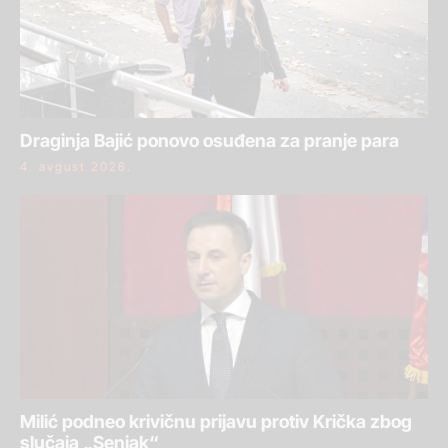
Draginja Bajić ponovo osuđena za pranje para
4. avgust 2026.
Milić podneo krivičnu prijavu protiv Krička zbog
slučaja „Senjak“