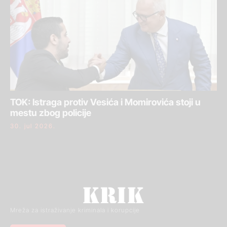
TOK: Istraga protiv Vesića i Momirovića stoji u
mestu zbog policije
30. jul 2026.
Mreža za istraživanje kriminala i korupcije