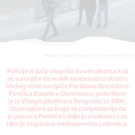
Hapšenje osumničenog (foto: screenshot MUP)
Policija je juče uhapsila dva muškarca koji
se sumnjiče da su bili saučesnici u ubistvu
bivšeg vođe navijača Partizana Branislava
Penčića Baneta u Obrenovcu, potvrđeno
je iz Višeg tužilaštva u Beogradu za KRIK.
Osumnjičeni za koga se pretpostavlja da
je pucao u Penčića i dalje je u bekstvu i za
njim je raspisana međunarodna poternica.