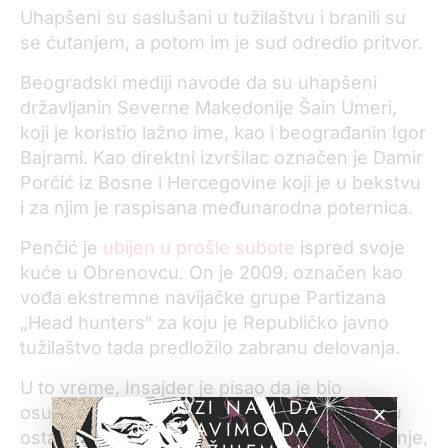
Uhapšeni su saslušani u tužilaštvu i branili su
se ćutanjem, a potom im je sud odredio pritvor.
Beogradski mediji navode da su uhapšeni
državljanin Severne Makedonije Šain Umeri,
koji je koristio lažno ime, kao i beograđanin Igor
Bajrami. Kao direktni izvršilac označen je Damir
Porčić iz Bosne i Hercegovine koji je u bekstvu
i za njim je raspisana međunarodna poternica.
Penčić je
ubijen u prošle subote
ispred svoje
kuće u Obrenovcu. On je 2009. označen kao
vođa ekstremne navijačke grupe Partizana
„Head hunters“ za koju je Republičko javno
tužilaštvo tada predložilo zabranu delovanja.
U to vreme, Insajder je pisao da je bio
POMOZI NAM DA
osumnjičen za mnoga krivična dela – između
NASTAVIMO DA
ostalog za prodaju droge, nasilničko ponašanje,