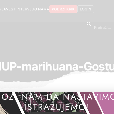
NJA
VESTI
INTERVJU
O NAMA
PODRŽI KRIK
LOGIN
UP-marihuana-Gost
OZI NAM DA NASTAVIM
ISTRAŽUJEMO!