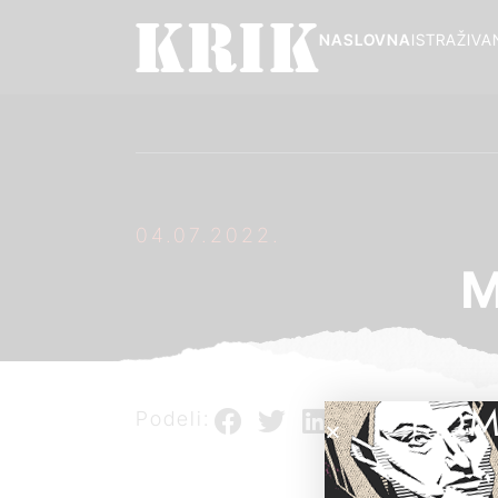
NASLOVNA
ISTRAŽIVA
04.07.2022.
M
POM
Podeli: