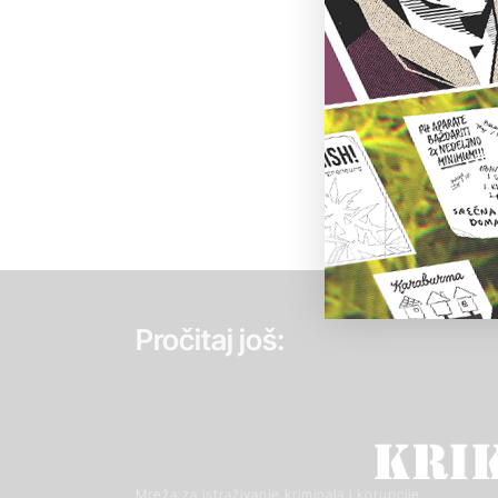
Pročitaj još:
Mreža za istraživanje kriminala i korupcije