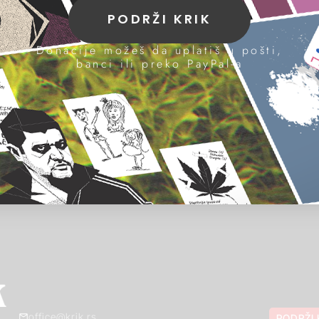
PODRŽI KRIK
Donacije možeš da uplatiš u pošti,
banci ili preko PayPal-a
office@krik.rs
PODRŽI 