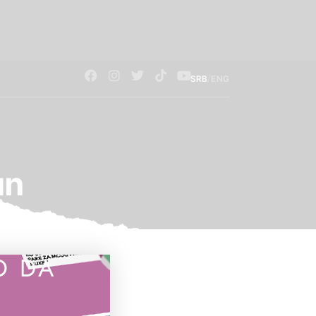
/
SRB
ENG
un
O DA