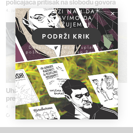
policajaca pritisak na slobodu govora
POMOZI NAM DA
4. jul 2022.
NASTAVIMO DA
ISTRAŽUJEMO!
PODRŽI KRIK
Donacije možeš da uplatiš u
pošti, banci ili preko PayPal-a
Uhapšen policajac, preko granice
prenosio 23 kilograma marihuane
4. jul 2022.