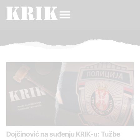
Dojčinović na suđenju KRIK-u: Tužbe