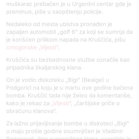
muškarac prebačen je u Urgentni centar gde je
preminuo, piše u saopštenju policije.
Nedaleko od mesta ubistva pronađen je
zapaljen automobil „golf 6“ za koji se sumnja da
je korišćen prilikom napada na Kruščića, pišu
crnogorske „Vijesti“
.
Kruščića su bezbednosne službe označile kao
pripadnika škaljarskog klana.
On je vodio diskoteku „Bigl“ (Bealge) u
Podgorici na koju je u martu ove godine bačena
bomba. Kruščić tada nije želeo da komentariše,
kako je rekao za
„Vijesti“
, „čaršijske priče o
obračunu klanova“.
Za lažno prijavljivanje bombe u diskoteci „Bigl“
u maju prošle godine osumnjičen je Vladimir
Roganović, član suparničkog klana, saopštila je