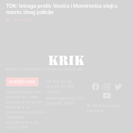
TOK: Istraga protiv Vesića i Momirovića stoji u
mestu zbog policije
30. jul 2026.
Mreža za istraživanje kriminala i korupcije
PODRŽI KRIK
011 420 43 04
062 85 03 266
(Signal)
Tvoja donacija nam
pomaže da i dalje
Makenzijeva 46, 11111
otkrivamo korupciju i
Beograd, Srbija
© 2024 Sva prava
kriminal, a mi
zadržana
uzvraćamo poklonima
i različitim
pogodnostima na
portalu KRIK.