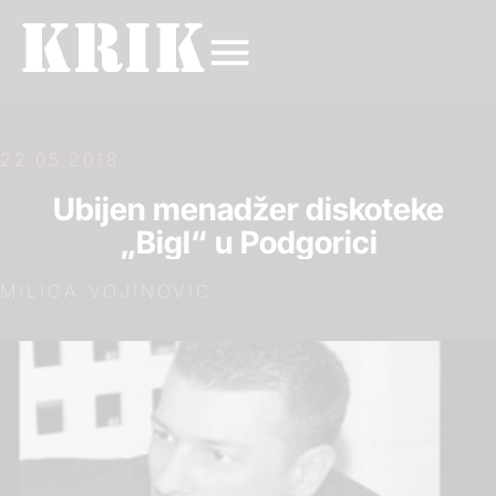
22.05.2018.
Ubijen menadžer diskoteke
„Bigl“ u Podgorici
MILICA VOJINOVIĆ