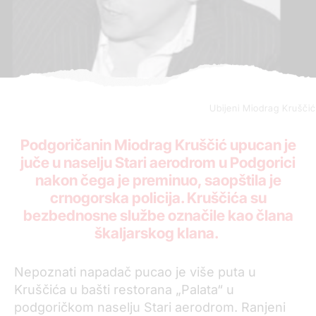
Ubijeni Miodrag Kruščić
Podgoričanin Miodrag Kruščić upucan je
juče u naselju Stari aerodrom u Podgorici
nakon čega je preminuo, saopštila je
crnogorska policija. Kruščića su
bezbednosne službe označile kao člana
škaljarskog klana.
Nepoznati napadač pucao je više puta u
Kruščića u bašti restorana „Palata“ u
podgoričkom naselju Stari aerodrom. Ranjeni