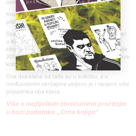
pošti, banci ili preko PayPal-a
označeni kao članovi škaljarskog klana.
Kruščić je tada policiji rekao da je pronađeni
pištolj pripadao njemu.
Škaljarski klan dobio je naziv po mestu Škaljari
u Kotoru. Nakon nestanka više od 200
kilograma kokaina u španskom gradu Valensija
2014. godine, došlo je do razilaženja unutar ove
kriminalne grupe i formiran je kavački klan.
Ova dva klana od tada su u sukobu, a u
međusobnim okršajima ubijeno je i ranjeno više
pripadnika oba klana.
Više o mafijaškim obračunima pročitajte
u bazi podataka „Crna knjiga“