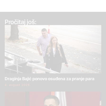
Pročitaj još:
Draginja Bajić ponovo osuđena za pranje para
4. avgust 2026.