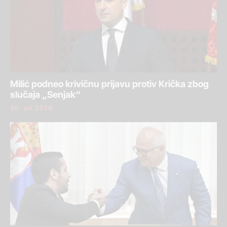
Milić podneo krivičnu prijavu protiv Krička zbog
slučaja „Senjak“
30. jul 2026.