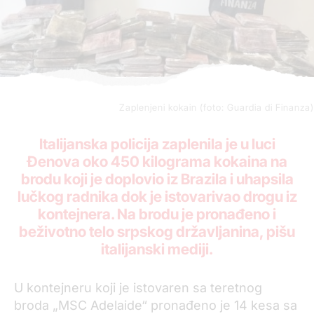
Zaplenjeni kokain (foto: Guardia di Finanza)
Italijanska policija zaplenila je u luci
Đenova oko 450 kilograma kokaina na
brodu koji je doplovio iz Brazila i uhapsila
lučkog radnika dok je istovarivao drogu iz
kontejnera. Na brodu je pronađeno i
beživotno telo srpskog državljanina, pišu
italijanski mediji.
U kontejneru koji je istovaren sa teretnog
broda „MSC Adelaide“ pronađeno je 14 kesa sa