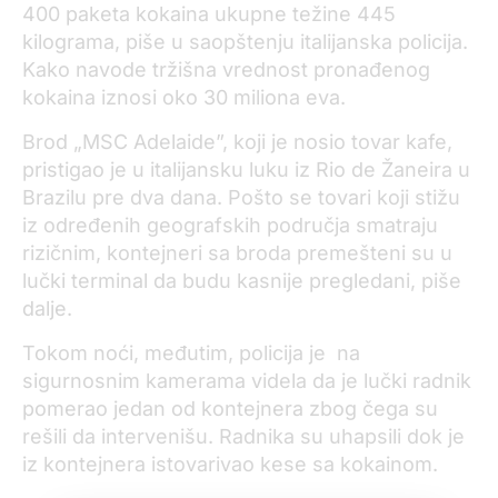
400 paketa kokaina ukupne težine 445
kilograma, piše u saopštenju italijanska policija.
Kako navode tržišna vrednost pronađenog
kokaina iznosi oko 30 miliona eva.
Brod „MSC Adelaide”, koji je nosio tovar kafe,
pristigao je u italijansku luku iz Rio de Žaneira u
Brazilu pre dva dana. Pošto se tovari koji stižu
iz određenih geografskih područja smatraju
rizičnim, kontejneri sa broda premešteni su u
lučki terminal da budu kasnije pregledani, piše
dalje.
Tokom noći, međutim, policija je na
sigurnosnim kamerama videla da je lučki radnik
pomerao jedan od kontejnera zbog čega su
rešili da intervenišu. Radnika su uhapsili dok je
iz kontejnera istovarivao kese sa kokainom.