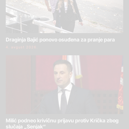
Draginja Bajić ponovo osuđena za pranje para
4. avgust 2026.
Milić podneo krivičnu prijavu protiv Krička zbog
slučaja „Senjak“