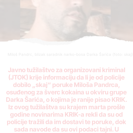
Miloš Pandrc, blizak saradnik narko-bosa Darka Šarića (foto: skaj)
Javno tužilaštvo za organizovani kriminal
(JTOK) krije informaciju da li je od policije
dobilo „skaj“ poruke Miloša Pandrca,
osuđenog za šverc kokaina u okviru grupe
Darka Šarića,
o kojima je ranije pisao KRIK
.
Iz ovog tužilaštva su krajem marta prošle
godine novinarima KRIK-a rekli da su od
policije tražili da im dostavi te poruke, dok
sada navode da su ovi podaci tajni. U