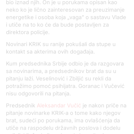
bio iznad njih. On je u porukama opisan kao
neko ko je lično zainteresovan za preuzimanje
energetike i osoba koja „vaga” o sastavu Vlade
i utiče na to ko će da bude postavljen za
direktora policije.
Novinari KRIK su ranije pokušali da stupe u
kontakt sa akterima ovih događaja.
Kum predsednika Srbije odbio je da razgovara
sa novinarima, a predsednikov brat da su u
pitanju laži. Veselinović i Zbiljić su rekli da
potražimo pomoć psihijatra. Goranac i Vučević
nisu odgovorili na pitanja.
Predsednik
Aleksandar Vučić
je nakon priče na
pitanje novinarke KRIK-a o tome kako njegov
brat, sudeći po porukama, ima ovlašćenja da
utiče na raspodelu državnih poslova i dodelu