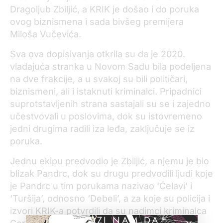
Dragoljub Zbiljić, a KRIK je došao i do poruka
ovog biznismena i sada bivšeg premijera
Miloša Vučevića.
Sva ova dopisivanja otkrila su da je 2020.
vladajuća stranka u Novom Sadu bila podeljena
na dve frakcije, a u svakoj su bili političari,
biznismeni, ali i istaknuti kriminalci. Pripadnici
suprotstavljenih strana sastajali su se i zajedno
učestvovali u poslovima, dok su istovremeno
jedni drugima radili iza leđa, zaključuje se iz
poruka.
Jednu ekipu predvodio je Zbiljić, a njemu je bio
blizak Pandrc, dok su drugu predvodili ljudi koje
je Pandrc u tim porukama nazivao ‘Ćelavi’ i
‘Turšija’, odnosno ‘Debeli’, a za koje su policija i
izvori KRIK-a potvrdili da su nadimci kriminalca
POMOZI NAM DA