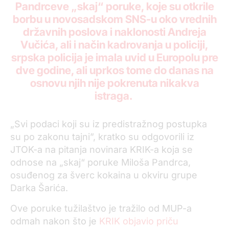
Pandrceve „skaj“
poruke, koje su otkrile
borbu u novosadskom SNS-u oko vrednih
državnih poslova i naklonosti Andreja
Vučića, ali i način kadrovanja u policiji,
srpska policija je imala uvid u Europolu pre
dve godine, ali uprkos tome do danas na
osnovu njih nije pokrenuta nikakva
istraga.
„Svi podaci koji su iz predistražnog postupka
su po zakonu tajni”, kratko su odgovorili iz
JTOK-a na pitanja novinara KRIK-a koja se
odnose na „skaj“ poruke Miloša Pandrca,
osuđenog za šverc kokaina u okviru grupe
Darka Šarića.
Ove poruke tužilaštvo je tražilo od MUP-a
odmah nakon što je
KRIK objavio priču