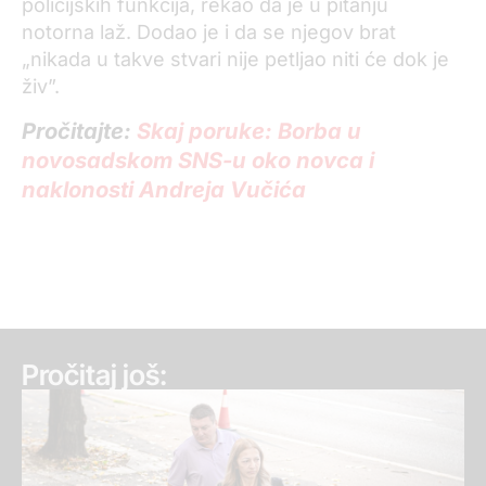
policijskih funkcija, rekao da je u pitanju
notorna laž. Dodao je i da se njegov brat
„nikada u takve stvari nije petljao niti će dok je
živ”.
Pročitajte:
Skaj poruke: Borba u
novosadskom SNS-u oko novca i
naklonosti Andreja Vučića
Pročitaj još: