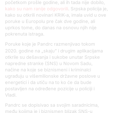
početkom prošle godine, ali ih tada nije dobilo,
kako su nam ranije odgovorili
. Srpska policija je,
kako su otkrili novinari KRIK-a, imala uvid u ove
poruke u Europolu pre čak dve godine, ali
uprkos tome, do danas na osnovu njih nije
pokrenuta istraga.
Poruke koje je Pandrc razmenjivao tokom
2020. godine na „skaju” i drugim
aplikacijama
otkrile su dešavanja i sukobe unutar Srpske
napredne stranke (SNS) u Novom Sadu,
načine na koje se biznismeni i kriminalci
ugrađuju u višemilionske državne poslove u
energetici i da utiču na to ko će da bude
postavljen na određene pozicije u policiji i
Vladi.
Pandrc se dopisivao sa svojim saradnicima,
među kojima je i biznismen blizak SNS-u