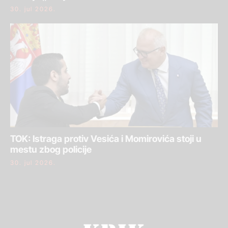
30. jul 2026.
TOK: Istraga protiv Vesića i Momirovića stoji u
mestu zbog policije
30. jul 2026.