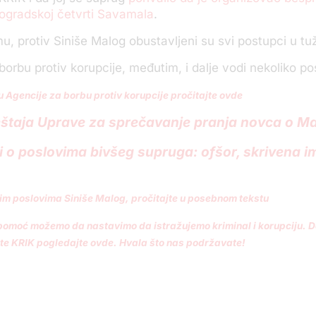
ogradskoj četvrti Savamala
.
, protiv Siniše Malog obustavljeni su svi postupci u tuž
borbu protiv korupcije, međutim, i dalje vodi nekoliko p
u Agencije za borbu protiv korupcije pročitajte ovde
veštaja Uprave za sprečavanje pranja novca o M
i o poslovima bivšeg supruga: ofšor, skrivena i
im poslovima Siniše Malog, pročitajte u posebnom tekstu
omoć možemo da nastavimo da istražujemo kriminal i korupciju. De
te KRIK pogledajte ovde. Hvala što nas podržavate!