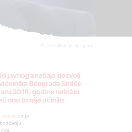
Siniša Mali (foto: mfin.gov.rs)
 od javnog značaja dozvoli
načelnika Beograda Siniše
aru 2018. godine naložio
i ono to nije učinilo.
e danas
da je
okončanju
ovca.