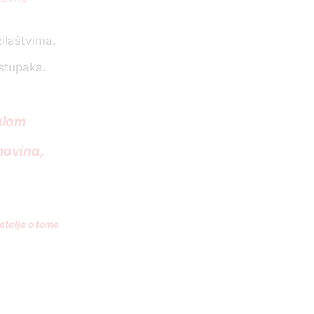
ilaštvima.
ostupaka.
alom
movina,
talje o tome