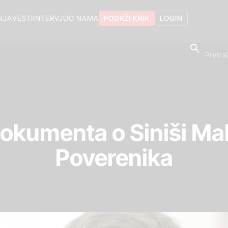
NJA
VESTI
INTERVJU
O NAMA
PODRŽI KRIK
LOGIN
okumenta o Siniši Mal
Poverenika