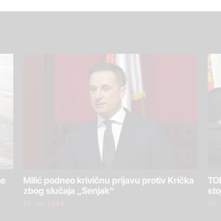
je
Milić podneo krivičnu prijavu protiv Krička
TOK
zbog slučaja „Senjak“
sto
30. jul 2026.
30.