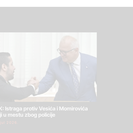
: Istraga protiv Vesića i Momirovića
ji u mestu zbog policije
 jul 2026.