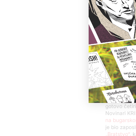
Pošto je Viš
osnovnom tuži
za borbu pro
okončan je t
dinara u hu
odbilo je da
Protiv Malog
On je u međ
grada
prešao
Sumnjivi
Agencija za 
gotovo četir
Novinari KRIK
na bugarsko
je bio zaposl
„Bratstvo“
, 