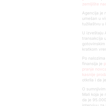
zemljište n
Agencija je 
umešan u viš
tužilaštvu u
U izveštaju A
transakcija 
gotovinskim 
kratkom vrem
Po nalozima
finansija je
p
pranje novc
kasnije proda
otkrila i da
O sumnjivim 
Mali koja je
da je 95.000
intervjuu za