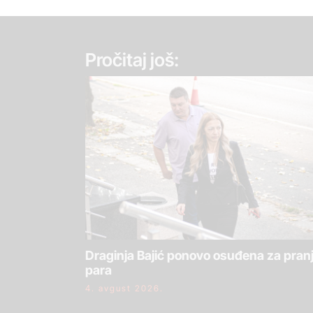
Pročitaj još:
Draginja Bajić ponovo osuđena za pran
para
4. avgust 2026.