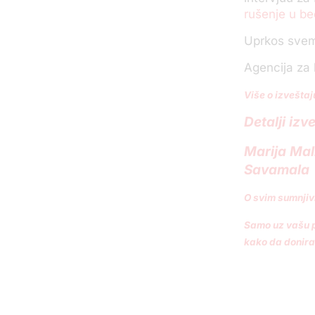
rušenje u be
Uprkos svemu
Agencija za 
Više o izveštaj
Detalji iz
Marija Mal
Savamala
O svim sumnjiv
Samo uz vašu p
kako da donira