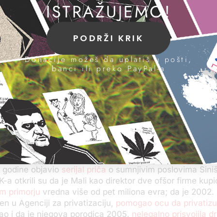
ISTRAŽUJEMO!
e tužilaštvo obustavilo postupak, dokumentaciju je pros
laštvu koje je ispitivalo samo da li je Mali prijavio imo
PODRŽI KRIK
tiv korupcije. Predmet je kod njih bio
zaglavljen godinu 
ek nakon što je Mali iskoristio oportunitet, odnosno
upla
Donacije možeš da uplatiš u pošti,
manitarne svrhe
. I ovo
tužilaštvo krije dokumenta
iz post
banci ili preko PayPal-a
 novinarima KRIK-a omogući uvid u njih.
 više nijedno tužilaštvo ne vodi postupak.
uvremenu napredovao, pa je sa mesta gradonačelnika 
 na mesto ministra finansija
.
 poslovi
borbu protiv korupcije pokrenula je istragu nakon što je
i godine objavio
serijal priča
o sumnjivim poslovima Sini
-a otkrili su da je Mali kao direktor dve ofšor firme kupi
m primorju
vredna više od pet miliona evra; da je 2002.
en u Agenciji za privatizaciju,
pomogao ocu da privatizu
kao i da je njegova porodica 2005.
nelegalno prisvojila d