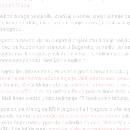
adomak Vršca
.
nakon istrage sastavila izveštaj u kome iznosi sumnje da
e krivičnih dela, uključujući i pranje novca, i dostavila
 Beogradu.
gencija navodi da su bugarski organi otkrili da je veliki 
u vezi sa kupovinom stanova u Bugarskoj sumnjiv „jer se
uplatama ili bezgotovinskim prilivima… u velikim iznosi
enskom periodu i bez jasne logike.“
 Agencije Uprava za sprečavanje pranja novca srpskog 
roverila bankovne račune koje je Mali kontrolisao i pos
a.
Naime, Siniši Malom otac je
poklonio firmu koju je on
o svojoj ofšor firmi
za nešto više od pola miliona evra. 
 je Mali imao kontrolu nad najmanje 45 bankovnih računa.
poslovima Malog za KRIK je govorila i njegova bivša su
 navela da mu je
pomogla da lažira izveštaj o imovini
tako
 evra nepoznatog porekla nasledila od oca. Marija Mali i
 KRIK i da joj se suprug
pohvalio da je organizovao besp