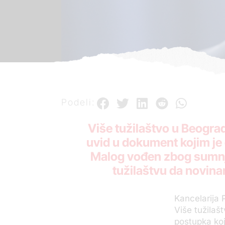
Podeli:
Više tužilaštvo u Beograd
uvid u dokument kojim je
Malog vođen zbog sumnje
tužilaštvu da novinar
Kancelarija 
Više tužilaš
postupka koj