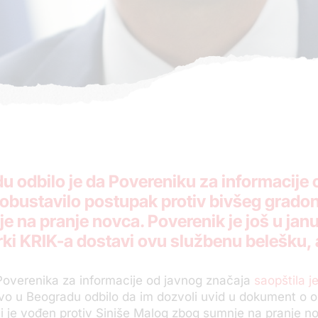
u odbilo je da Povereniku za informacije
 obustavilo postupak protiv bivšeg grado
 na pranje novca. Poverenik je još u janu
ki KRIK-a dostavi ovu službenu belešku, al
Poverenika za informacije od javnog značaja
saopštila j
tvo u Beogradu odbilo da im dozvoli uvid u dokument o 
i je vođen protiv Siniše Malog zbog sumnje na pranje n