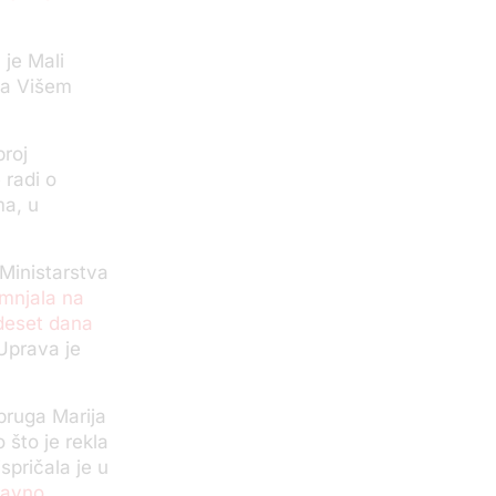
 je Mali
 ga Višem
broj
 radi o
ma, u
Ministarstva
umnjala na
 deset dana
Uprava je
pruga Marija
 što je rekla
spričala je u
ravno