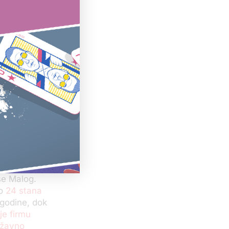
ledilo Prvom
vinu Agenciji
dana
, a
tio 200.000
upka –
glavnog
 KRIK pre
še Malog.
o
24 stana
 godine, dok
je firmu
ržavno