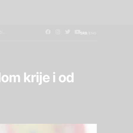
/
SRB
ENG
om krije i od