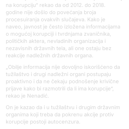
na korupciju“ rekao da od 2012. do 2018.
godine nije došlo do povećanja broja
procesuiranja ovakvih slučajeva. Kako je
naveo, javnost je često izložena informacijama
o mogućoj korupciji i tvrdnjama zvaničnika,
političkih aktera, nevladinih organizacija i
nezavisnih državnih tela, ali one ostaju bez
reakcije nadležnih državnih organa.
„Obilje informacija nije dovoljno iskorišćeno da
tužilaštvo i drugi nadležni organi postupaju
proaktivno i da ne čekaju podnošenje krivične
prijave kako bi razmotrili da li ima korupcije“,
rekao je Nenadić.
On je kazao da i u tužilaštvu i drugim državnim
organima koji treba da pokrenu akcije protiv
korupcije postoji autocenzura.