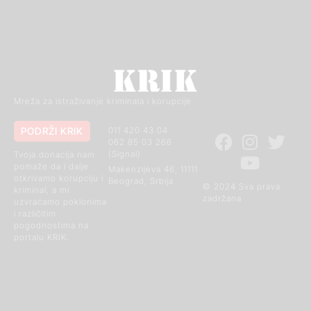
Mreža za istraživanje kriminala i korupcije
PODRŽI KRIK
011 420 43 04
062 85 03 266
(Signal)
Tvoja donacija nam
pomaže da i dalje
Makenzijeva 46, 11111
otkrivamo korupciju i
Beograd, Srbija
© 2024 Sva prava
kriminal, a mi
zadržana
uzvraćamo poklonima
i različitim
pogodnostima na
portalu KRIK.