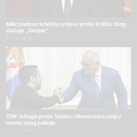
Milić podneo krivičnu prijavu protiv Krička zbog
slučaja „Senjak“
30. jul 2026.
TOK: Istraga protiv Vesića i Momirovića stoji u
mestu zbog policije
30. jul 2026.