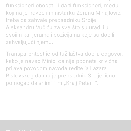
funkcioneri obogatili i da ti funkcioneri, među
kojima je naveo i ministarku Zoranu Mihajlović,
treba da zahvale predsedniku Srbije
Aleksandru Vučiću za sve što su uradili u
svojim karijerama i pozicijama koje su dobili
zahvaljujući njemu.
Transparentost je od tužilaštva dobila odgovor,
kako je naveo Minić, da nije podneta krivična
prijava povodom navoda reditelja Lazara
Ristovskog da mu je predsednik Srbije lično
pomogao da snimi film „Kralj Petar I“.