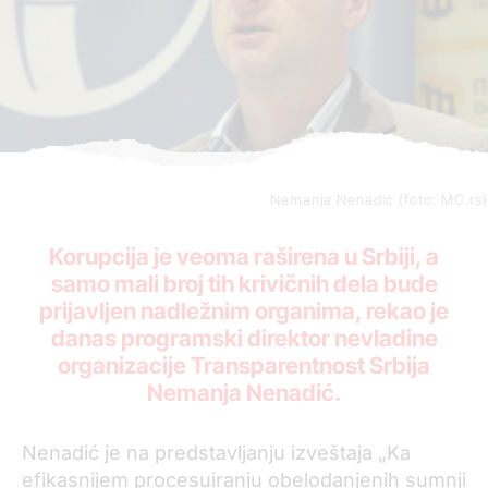
Nemanja Nenadić (foto: MC.rs)
Korupcija je veoma raširena u Srbiji, a
samo mali broj tih krivičnih dela bude
prijavljen nadležnim organima, rekao je
danas programski direktor nevladine
organizacije Transparentnost Srbija
Nemanja Nenadić.
Nenadić je na predstavljanju izveštaja „Ka
efikasnijem procesuiranju obelodanjenih sumnji