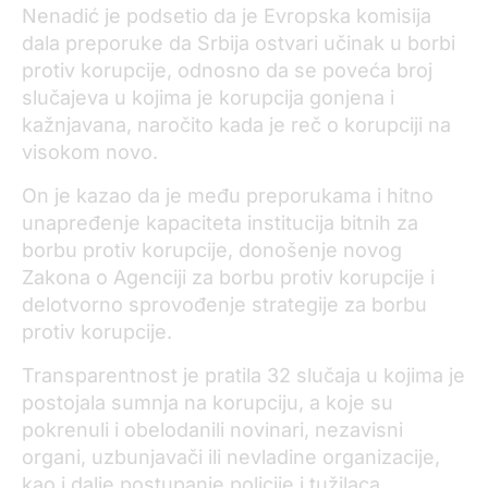
Nenadić je podsetio da je Evropska komisija
dala preporuke da Srbija ostvari učinak u borbi
protiv korupcije, odnosno da se poveća broj
slučajeva u kojima je korupcija gonjena i
kažnjavana, naročito kada je reč o korupciji na
visokom novo.
On je kazao da je među preporukama i hitno
unapređenje kapaciteta institucija bitnih za
borbu protiv korupcije, donošenje novog
Zakona o Agenciji za borbu protiv korupcije i
delotvorno sprovođenje strategije za borbu
protiv korupcije.
Transparentnost je pratila 32 slučaja u kojima je
postojala sumnja na korupciju, a koje su
pokrenuli i obelodanili novinari, nezavisni
organi, uzbunjavači ili nevladine organizacije,
kao i dalje postupanje policije i tužilaca.