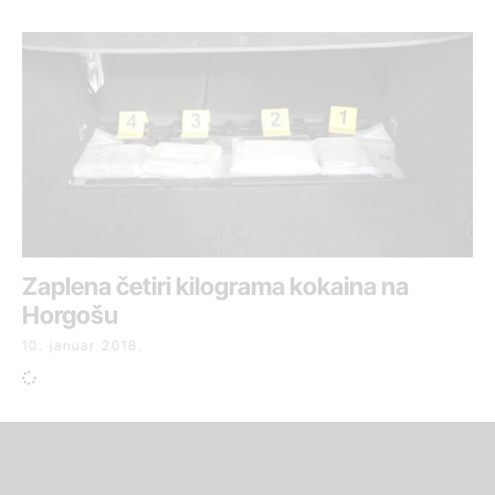
Zaplena četiri kilograma kokaina na
Horgošu
10. januar 2018.