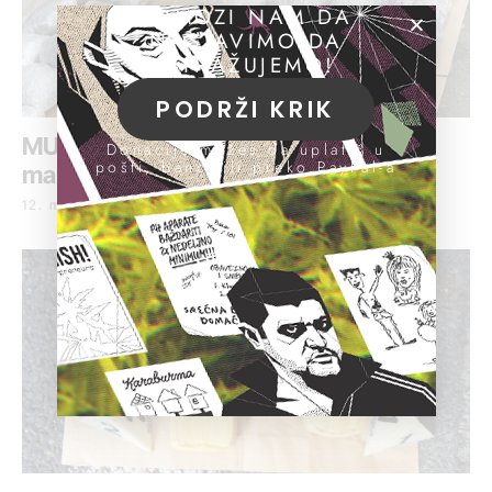
POMOZI NAM DA
NASTAVIMO DA
ISTRAŽUJEMO!
PODRŽI KRIK
MUP: Zaplenjeno 26 kilograma
Donacije možeš da uplatiš u
pošti, banci ili preko PayPal-a
marihuane u Beogradu
12. maj 2021.