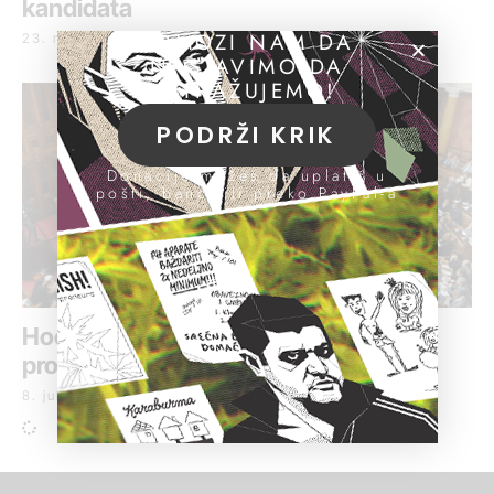
kandidata
POMOZI NAM DA
23. mart 2017.
NASTAVIMO DA
ISTRAŽUJEMO!
PODRŽI KRIK
Donacije možeš da uplatiš u
pošti, banci ili preko PayPal-a
Hoće li se odbor za bezbednost baviti
problemom praćenja novinara
8. jul 2016.