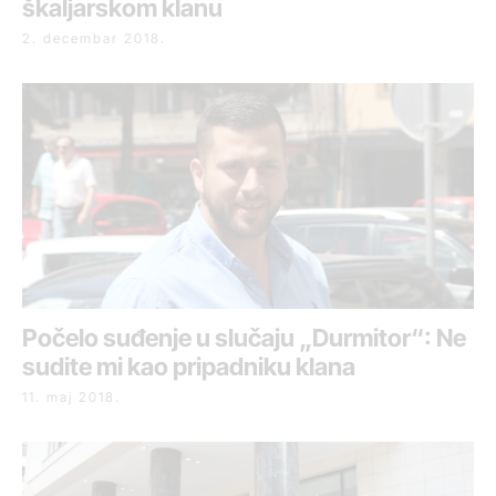
škaljarskom klanu
2. decembar 2018.
Počelo suđenje u slučaju „Durmitor“: Ne
sudite mi kao pripadniku klana
11. maj 2018.