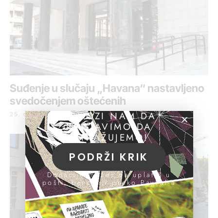
Suđenje u slučaju „Havana“ nastavljeno
svedočenjem oštećenih
POMOZI NAM DA
25. oktobar 2017.
NASTAVIMO DA
ISTRAŽUJEMO!
PODRŽI KRIK
Donacije možeš da uplatiš u
pošti, banci ili preko PayPal-a