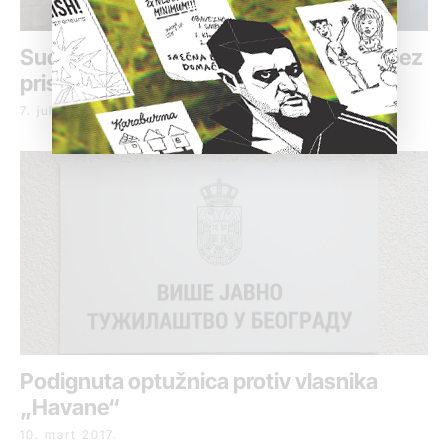
Suđenje vlasniku „Havane“ održano bez
prisustva medija
7. jul 2017.
Podignuta optužnica protiv vlasnika
„Havane“
10. mart 2017.