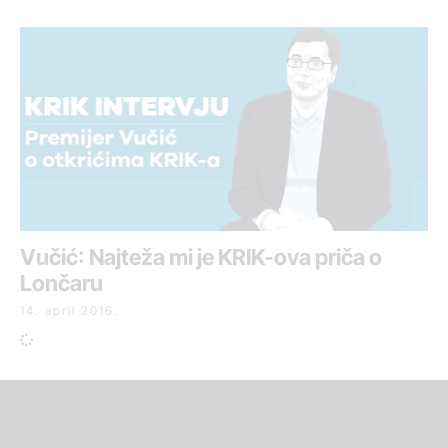
Vučić: Najteža mi je KRIK-ova priča o
Lončaru
14. april 2016.