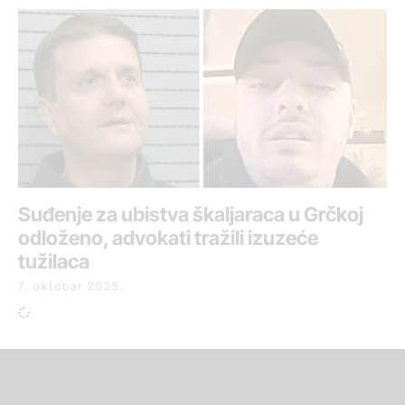
Suđenje za ubistva škaljaraca u Grčkoj
odloženo, advokati tražili izuzeće
tužilaca
7. oktobar 2025.