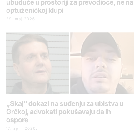
ubuduće u prostoriji za prevodioce, ne na
optuženičkoj klupi
29. maj 2026.
„Skaj“ dokazi na suđenju za ubistva u
Grčkoj, advokati pokušavaju da ih
ospore
17. april 2026.