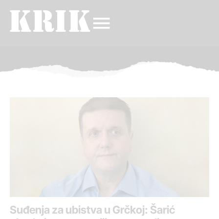
Suđenja za ubistva u Grčkoj: Šarić