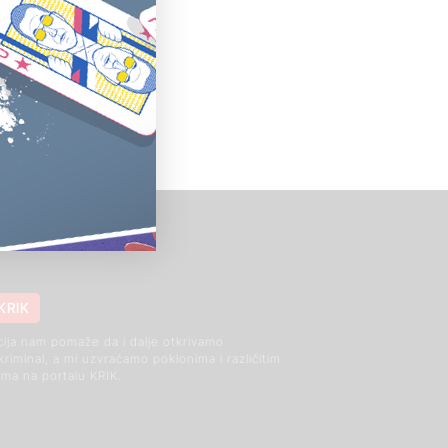
KRIK
cija nam pomaže da i dalje otkrivamo
 kriminal, a mi uzvraćamo poklonima i različitim
ma na portalu KRIK.