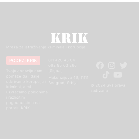
Mreža za istraživanje kriminala i korupcije
PODRŽI KRIK
011 420 43 04
062 85 03 266
(Signal)
Tvoja donacija nam
pomaže da i dalje
Makenzijeva 46, 11111
otkrivamo korupciju i
Beograd, Srbija
© 2024 Sva prava
kriminal, a mi
zadržana
uzvraćamo poklonima
i različitim
pogodnostima na
portalu KRIK.