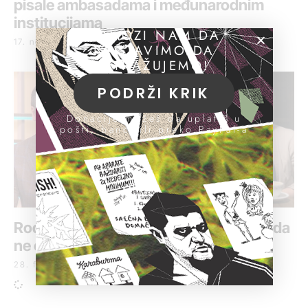
pisale ambasadama i međunarodnim
institucijama
POMOZI NAM DA
17. novembar 2021.
NASTAVIMO DA
ISTRAŽUJEMO!
PODRŽI KRIK
Donacije možeš da uplatiš u
pošti, banci ili preko PayPal-a
Roditelji nestalih mladića mole Vučića da
ne objavljuje jezive detalje
28. februar 2021.