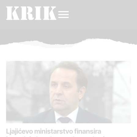
Ljajićevo ministarstvo finansira