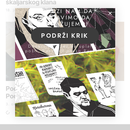
škaljarskog klana
POMOZI NAM DA
18. jun 2022.
NASTAVIMO DA
ISTRAŽUJEMO!
PODRŽI KRIK
Donacije možeš da uplatiš u
pošti, banci ili preko PayPal-a
Podignuta optužnica zbog ubistva u
Podgorici
3. oktobar 2018.