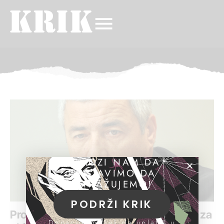
POMOZI NAM DA
NASTAVIMO DA
ISTRAŽUJEMO!
PODRŽI KRIK
Produžen pritvor dvojici osumnjičenih za
Donacije možeš da uplatiš u